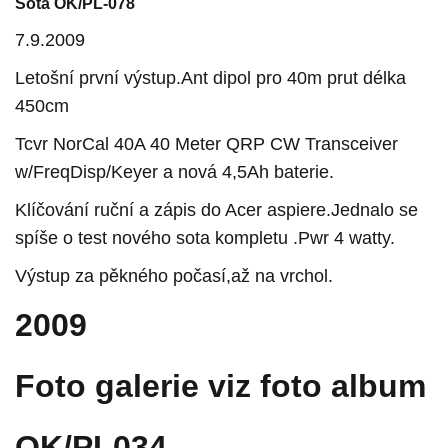
Sota OK/PL-078
7.9.2009
Letošní první výstup.Ant dipol pro 40m prut délka
450cm
Tcvr NorCal 40A 40 Meter QRP CW Transceiver
w/FreqDisp/Keyer a nová 4,5Ah baterie.
Klíčování ruční a zápis do Acer aspiere.Jednalo se
spíše o test nového sota kompletu .Pwr 4 watty.
Výstup za pěkného počasí,až na vrchol.
2009
Foto galerie viz foto album
OK/PL034