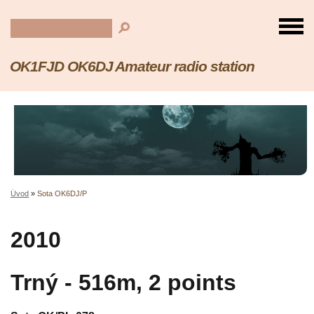
OK1FJD OK6DJ Amateur radio station
Úvod
»
Sota OK6DJ/P
2010
Trný - 516m, 2 points