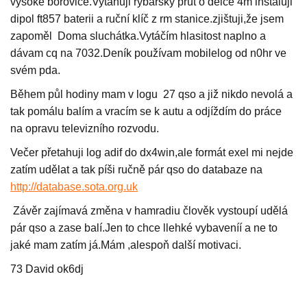
vysoké borovice.Vytahuji rybářský prut o délce 4m instaluji
dipol ft857 baterii a ruční klíč z rm stanice.zjištuji,že jsem
zapoměl Doma sluchátka.Vytáčím hlasitost naplno a
dávam cq na 7032.Deník používam mobilelog od n0hr ve
svém pda.
Během půl hodiny mam v logu 27 qso a již nikdo nevolá a
tak pomálu balím a vracím se k autu a odjíždím do práce
na opravu televizního rozvodu.
Večer přetahuji log adif do dx4win,ale formát exel mi nejde
zatím udělat a tak píši ručně pár qso do databaze na
http://database.sota.org.uk
Závěr zajímavá změna v hamradiu člověk vystoupí udělá
pár qso a zase balí.Jen to chce llehké vybaveníí a ne to
jaké mam zatím já.Mám ,alespoň další motivaci.
73 David ok6dj