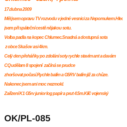
17.dubna 2009
Měl jsem opravu TV rozvodu v jedné vesnici za Nepomukem.Hledal
jsem při spáteční cestě nějakou sotu.
Volba padla na kopec Chlumec.Snadná a dostupná sota
z obce Skašov asi 4km.
Celý den přeháňky po zdolání soty rychle stavím ant a davám
CQ udělam 8 spojení začíná se prudce
zhoršovat počasí.Rychle balím a G5RV balím již za chůze.
Nakonec jsem ani moc nezmokl.
Zařízení K1 G5rv junior log papír a prut 4.5m.Klíč vojenský
OK/PL-085