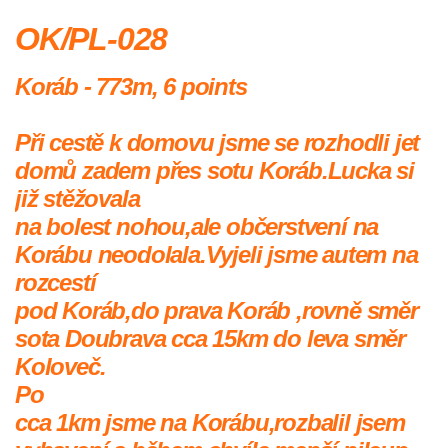
OK/PL-028
Koráb - 773m,
6 points
Při cestě k domovu jsme se rozhodli jet
domů zadem přes sotu Koráb.Lucka si
již stěžovala
na bolest nohou,ale občerstvení na
Korábu neodolala.Vyjeli jsme autem na
rozcestí
pod Koráb,do prava Koráb ,rovně směr
sota Doubrava cca 15km do leva směr
Koloveč.
Po
cca 1km jsme na Korábu,rozbalil jsem