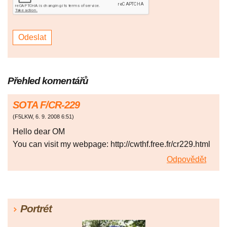
Přehled komentářů
SOTA F/CR-229
(
F5LKW
,
6. 9. 2008
6:51
)
Hello dear OM
You can visit my webpage: http://cwthf.free.fr/cr229.html
Odpovědět
Portrét