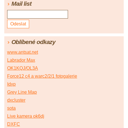
Mail list
Oblíbené odkazy
www.antsat.net
Labrador Max
OK1KQJ/OL3A
Force12 c4 a warc2/2/1 fotogalerie
Idxp
Grey Line Map
dxcluster
sota
Live kamera ok6dj
DXFC