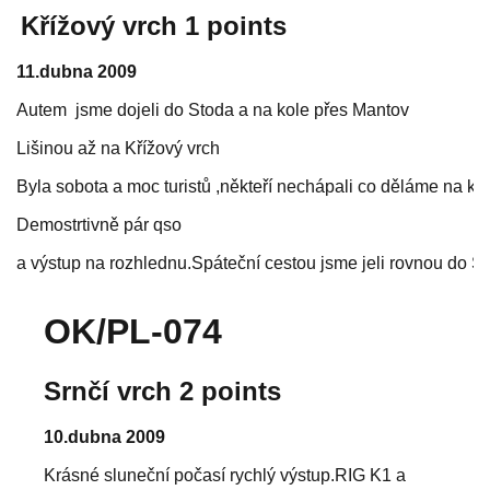
Křížový vrch 1
points
11.dubna 2009
Autem
jsme dojeli do Stoda a na kole přes Mantov
Lišinou až na Křížový vrch
Byla sobota a moc turistů ,někteří nechápali co děláme na ko
Demostrtivně pár qso
a výstup na rozhlednu.Spáteční cestou jsme jeli rovnou do S
OK/PL-074
Srnčí vrch
2 points
10.dubna 2009
Krásné sluneční počasí rychlý výstup.RIG K1 a