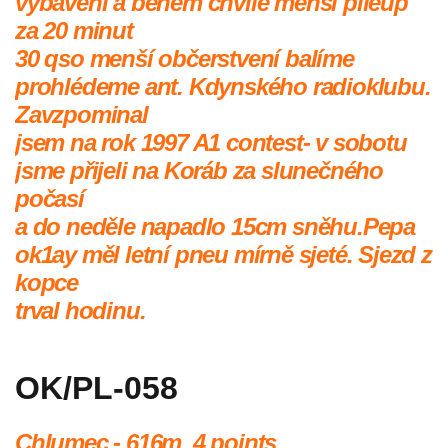
vybavení a během chvíle menší pileup
za 20 minut
30 qso menší občerstvení balíme
prohlédeme ant. Kdynského radioklubu.
Zavzpominal
jsem na rok 1997 A1 contest- v sobotu
jsme přijeli na Koráb za slunečného
počasí
a do neděle napadlo 15cm sněhu.Pepa
ok1ay měl letní pneu mírně sjeté. Sjezd z
kopce
trval hodinu.
OK/PL-058
Chlumec - 616m,
4 points