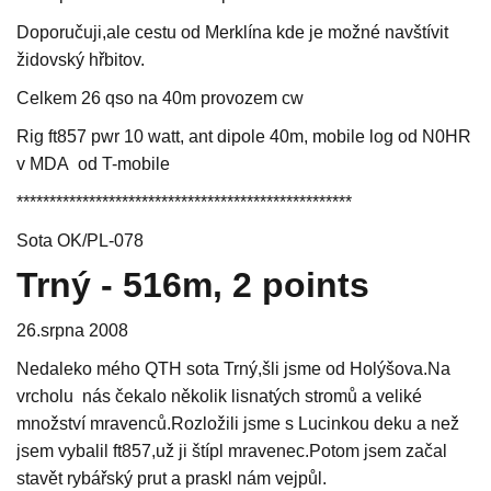
Doporučuji,ale cestu od Merklína kde je možné navštívit
židovský hřbitov.
Celkem 26 qso na 40m provozem cw
Rig ft857 pwr 10 watt, ant dipole 40m, mobile log od N0HR
v MDA od T-mobile
***************************************************
Sota OK/PL-078
Trný - 516m, 2 points
26.srpna 2008
Nedaleko mého QTH sota Trný,šli jsme od Holýšova.Na
vrcholu nás čekalo několik lisnatých stromů a veliké
množství mravenců.Rozložili jsme s Lucinkou deku a než
jsem vybalil ft857,už ji štípl mravenec.Potom jsem začal
stavět rybářský prut a praskl nám vejpůl.