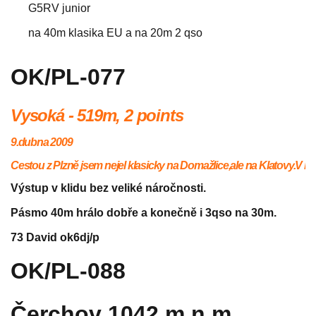
G5RV junior
na 40m klasika EU a na 20m 2 qso
OK/PL-077
Vysoká - 519m,
2 points
9.dubna 2009
Cestou z Plzně jsem nejel klasicky na Domažlice,ale na Klatovy.V
Výstup v klidu bez veliké náročnosti.
Pásmo 40m hrálo dobře a konečně i 3qso na 30m.
73 David ok6dj/p
OK/PL-088
Čerchov 1042 m n m.