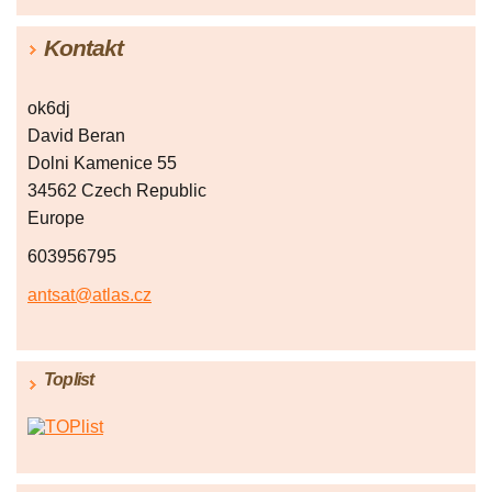
Kontakt
ok6dj
David Beran
Dolni Kamenice 55
34562 Czech Republic
Europe
603956795
antsat@atlas.cz
Toplist