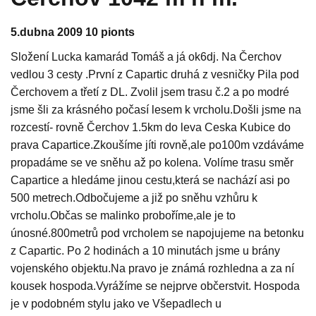
5.dubna 2009 10 pionts
Složení Lucka kamarád Tomáš a já ok6dj. Na Čerchov
vedlou 3 cesty .První z Capartic druhá z vesničky Pila pod
Čerchovem a třetí z DL. Zvolil jsem trasu č.2 a po modré
jsme šli za krásného počasí lesem k vrcholu.Došli jsme na
rozcestí- rovně Čerchov 1.5km do leva Ceska Kubice do
prava Capartice.Zkoušíme jíti rovně,ale po100m vzdáváme
propadáme se ve sněhu až po kolena. Volíme trasu směr
Capartice a hledáme jinou cestu,která se nachází asi po
500 metrech.Odbočujeme a již po sněhu vzhůru k
vrcholu.Občas se malinko proboříme,ale je to
únosné.800metrů pod vrcholem se napojujeme na betonku
z Capartic. Po 2 hodinách a 10 minutách jsme u brány
vojenského objektu.Na pravo je známá rozhledna a za ní
kousek hospoda.Vyrážíme se nejprve občerstvit. Hospoda
je v podobném stylu jako ve Všepadlech u