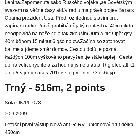
Lenina.Zapomenuté sako Ruského vojáka ,se Sovětským
svazem na věčné časy atd.V rádiu má právě projev Barack
Obama prezident Usa. Před rozhlednou stavím prut
zapínam radio.Právě probíhá nějaký contest na 40m nikdo
neodpovídá na naše cq a tak zkouším 30m a nic.Opět qsy
40m během 15 minut 6 qso na cw.Začíná se zatahovat
balíme a jdeme směr domov. Cestou dolů je poznat
každých 100m výškového převýšení,je stále tepleji. Cesta
ubíhá velice rychle a za hodinu jsme u auta. Rig elecraft k1
ant g5rv junior asus 701eee log n1mm. 73 ok6dj/p
Trný - 516m, 2 points
Sota OK/PL-078
30.3.2009
Letošní první výstup.Nová ant G5RV junior,nový prut délka
450cm