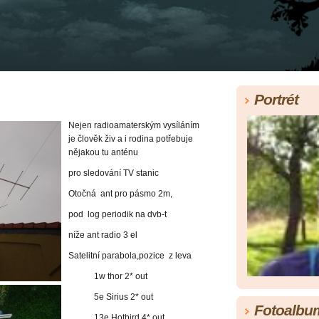
Portrét
Nejen radioamaterským vysíláním
je člověk živ a i rodina potřebuje
nějakou tu anténu
pro sledování TV
stanic
Otočná ant pro pásmo 2m,
pod log periodik na dvb-t
níže ant radio 3 el
Satelitní parabola,pozice z leva
1w thor 2* out
5e Sirius 2* out
Fotoalbu
13e Hotbird 4* out