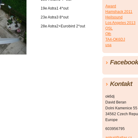
Award
19e Astra1 4*out
Hamshack 2011
Heilsound
23e Astra3 8*out
Los Angeles 2013
28e Astra2+Eurobird 2*out
QSL
Qth
TA4-OK6DJ
usa
Faceboo
Kontakt
ok6dj
David Beran
Dolni Kamenice 55
34562 Czech Repu
Europe
603956795
antsat@atlas.cz