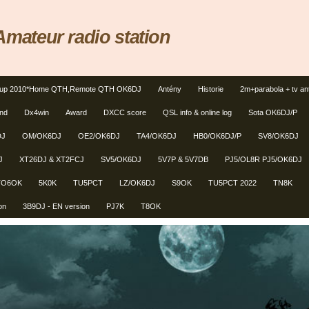
ateur radio station
tup 2010*Home QTH,Remote QTH OK6DJ
Antény
Historie
2m+parabola + tv an
und
Dx4win
Award
DXCC score
QSL info & online log
Sota OK6DJ/P
DJ
OM/OK6DJ
OE2/OK6DJ
TA4/OK6DJ
HB0/OK6DJ/P
SV8/OK6DJ
J
XT26DJ & XT2FCJ
SV5/OK6DJ
5V7P & 5V7DB
PJ5/OL8R PJ5/OK6DJ
TO6OK
5K0K
TU5PCT
LZ/OK6DJ
S9OK
TU5PCT 2022
TN8K
on
3B9DJ - EN version
PJ7K
T8OK