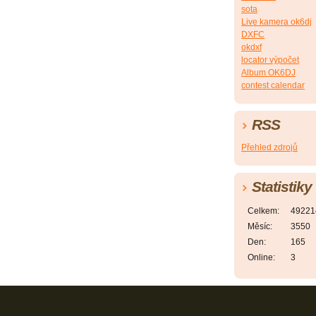
sota
Live kamera ok6dj
DXFC
okdxf
locator výpočet
Album OK6DJ
contest calendar
RSS
Přehled zdrojů
Statistiky
Celkem:
49221
Měsíc:
3550
Den:
165
Online:
3