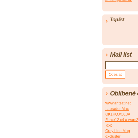
Toplist
Mail list
Oblíbené
www.antsat.net
Labrador Max
OK1KQJ/OL3A
Force12 c4 a warc2/
Idxp
Grey Line Map
dxcluster