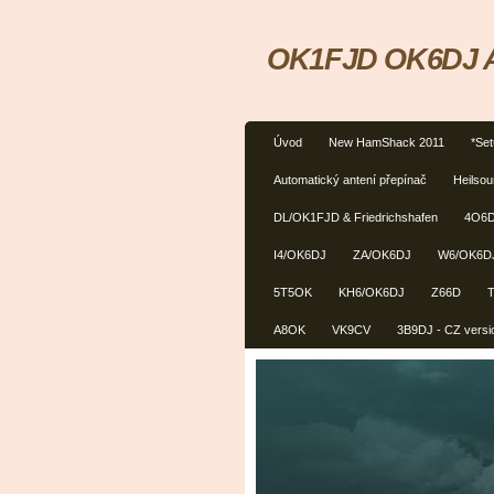
OK1FJD OK6DJ Am
Úvod
New HamShack 2011
*Se
Automatický antení přepínač
Heilso
DL/OK1FJD & Friedrichshafen
4O6
I4/OK6DJ
ZA/OK6DJ
W6/OK6D
5T5OK
KH6/OK6DJ
Z66D
A8OK
VK9CV
3B9DJ - CZ versi