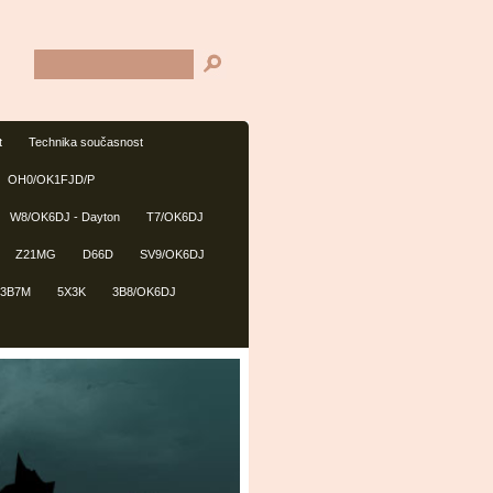
t
Technika současnost
OH0/OK1FJD/P
W8/OK6DJ - Dayton
T7/OK6DJ
Z21MG
D66D
SV9/OK6DJ
3B7M
5X3K
3B8/OK6DJ