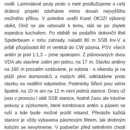
vodě. Laminátové pruty proto o metr prodlužujeme a celý
drátový projekt zdviháme mimo dosah nejvyššího
možného přílivu. V poledne uvařil Karel OK2ZI výborný
oběd, čímž se ale odsoudil k tomu, stát se po zbytek
expedice kuchařem. Po obědě se podařilo dokončit třetí
Spiderbeam v rohu zahrady, naladit 80 m SSB Inv-V a
ještě přizpůsobit 80 m vertikál do CW pásma. PSV všech
antén je pod 1:1,3 – jsme spokojeni. Z plánovaných dvou
VDA ale stavíme zatím jen jednu, na 17 m. Stavbu antény
na 160 m prozatím vzdáváme, je sobota - o víkendu je na
pláži plno domorodců a malých dětí, odkládáme proto
stavbu na nedělní odpoledne. Podmínky šíření jsou velmi
špatné, na 10 m ani na 12 m není jediná stanice. Dnes už
jsou v provozu i obě SSB stanice, hodně času ale trávíme
pokusy a výzkumem, které kombinace antén a pásem se
ruší a kde bude možné jezdit inband. Přestože každá
stanice je vždy vybavena pásmovým filtrem, tak drobným
kolizím se nevyhneme. V podvečer před setměním chodí