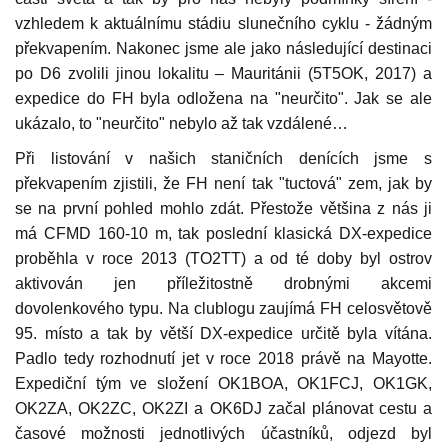
vzhledem k aktuálnímu stádiu slunečního cyklu - žádným
překvapením. Nakonec jsme ale jako následující destinaci
po D6 zvolili jinou lokalitu – Mauritánii (5T5OK, 2017) a
expedice do FH byla odložena na "neurčito". Jak se ale
ukázalo, to "neurčito" nebylo až tak vzdálené…
Při listování v našich staničních denících jsme s
překvapením zjistili, že FH není tak "tuctová" zem, jak by
se na první pohled mohlo zdát. Přestože většina z nás ji
má CFMD 160-10 m, tak poslední klasická DX-expedice
proběhla v roce 2013 (TO2TT) a od té doby byl ostrov
aktivován jen příležitostně drobnými akcemi
dovolenkového typu. Na clublogu zaujímá FH celosvětově
95. místo a tak by větší DX-expedice určitě byla vítána.
Padlo tedy rozhodnutí jet v roce 2018 právě na Mayotte.
Expediční tým ve složení OK1BOA, OK1FCJ, OK1GK,
OK2ZA, OK2ZC, OK2ZI a OK6DJ začal plánovat cestu a
časové možnosti jednotlivých účastníků, odjezd byl