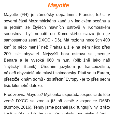
Mayotte
Mayotte (FH) je zámořský department Francie, ležící v
severní části Mozambického kanálu v Indickém oceánu a
je jedním ze čtyřech hlavních ostrovů v Komorském
souostroví, byť nepatří do Komorského svazu (ten je
samostatnou zemí DXCC - D6). Má rozlohu necelých 400
2
km
(o něco menší než Praha) a žije na něm něco přes
200 tisíc obyvatel. Nejvyšší hora ostrova se jmenuje
Benara a je vysoká 660 m n.m. (přibližně jako náš
"mýtický" Blaník). Úředním jazykem je francouzština,
někteří obyvatelé ale mluví i shimaorsky. Platí se tu Eurem,
přestože k nám domů - do střední Evropy - je to přes sedm
tisíc kilometrů daleko.
Proč zrovna Mayotte? Myšlenka uspořádat expedici do této
země DXCC se zrodila již při cestě z expedice D66D
(Komory, 2016). Tehdy jsme poznali jak "fungují vlny" z této
části světa a tak by pro nás nebyly podmínky šíření -