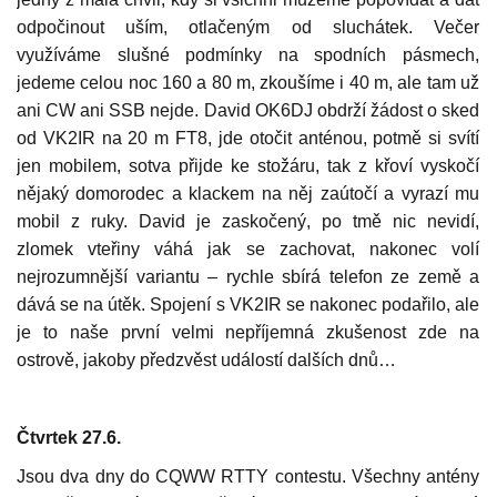
odpočinout uším, otlačeným od sluchátek. Večer
využíváme slušné podmínky na spodních pásmech,
jedeme celou noc 160 a 80 m, zkoušíme i 40 m, ale tam už
ani CW ani SSB nejde. David OK6DJ obdrží žádost o sked
od VK2IR na 20 m FT8, jde otočit anténou, potmě si svítí
jen mobilem, sotva přijde ke stožáru, tak z křoví vyskočí
nějaký domorodec a klackem na něj zaútočí a vyrazí mu
mobil z ruky. David je zaskočený, po tmě nic nevidí,
zlomek vteřiny váhá jak se zachovat, nakonec volí
nejrozumnější variantu – rychle sbírá telefon ze země a
dává se na útěk. Spojení s VK2IR se nakonec podařilo, ale
je to naše první velmi nepříjemná zkušenost zde na
ostrově, jakoby předzvěst událostí dalších dnů…
Čtvrtek 27.6.
Jsou dva dny do CQWW RTTY contestu. Všechny antény