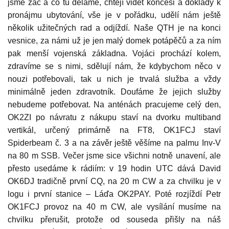
jsme zač a co tu děláme, chtějí vidět koncesi a doklady k
pronájmu ubytování, vše je v pořádku, udělí nám ještě
několik užitečných rad a odjíždí. Naše QTH je na konci
vesnice, za námi už je jen malý domek potápěčů a za ním
pak menší vojenská základna. Vojáci prochází kolem,
zdravíme se s nimi, sdělují nám, že kdybychom něco v
nouzi potřebovali, tak u nich je trvalá služba a vždy
minimálně jeden zdravotník. Doufáme že jejich služby
nebudeme potřebovat. Na anténách pracujeme celý den,
OK2ZI po návratu z nákupu staví na dvorku multiband
vertikál, určený primárně na FT8, OK1FCJ staví
Spiderbeam č. 3 a na závěr ještě věšíme na palmu Inv-V
na 80 m SSB. Večer jsme sice všichni notně unavení, ale
přesto usedáme k rádiím: v 19 hodin UTC dává David
OK6DJ tradičně první CQ, na 20 m CW a za chvilku je v
logu i první stanice – Láďa OK2PAY. Poté rozjíždí Petr
OK1FCJ provoz na 40 m CW, ale vysílání musíme na
chvilku přerušit, protože od souseda přišly na náš