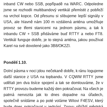
inband CW nebo SSB, popřípadě na WARC. Odpoledne
jsme se rozhodli multibandový vertikál přemístit z pobřeží
na vrchol kopce. Od přesunu si slibujeme lepší signály v
USA, ale hlavně nám 100 m vzdálená anténa umožňuje
provoz se třemi stanicemi na jednom pásmu, a tak k
inbandu CW + SSB přidáváme buď RTTY a nebo FT8.
Vertikál funguje dobře, je to stejná anténa, jakou používal
Karel na své dovolené jako 3B8/OK2ZI.
Pondělí 1.10.
Dolní pásma v noci jdou nečekaně dobře, k ránu logujeme
další stanice z USA na topbandu. V CQWW RTTY jsme
udělali jen dva tisíce spojení a tak se domlouváme, že v
RTTY provozu budeme každý den pokračovat. Na všech je
patrná nervozita jak to dnes dopadne na úřadech,
společně snídáme a po poté voláme Wilovi F4ESV, který
bude dnes pokračovat v jednání. Znovu přijíždí městská