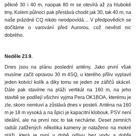
pěkně 30 i 40 m, naopak 80 m se otevírá až za hluboké
tmy. Kolem půlnoci pak přestává chodit jak 30, tak 40 m, na
naše prázdné CQ nikdo neodpovídá… V předpovědích se
dočítáme o varování před Aurorou, což nevěstí nic
dobrého.
Neděle 23.9.
Dnes jsou na plánu poslední antény. Jako první však
musíme začít opravou 30 m 4SQ, u kterého příliv vyplavil
jeden kotvící kolík a díky tomu se jeden ze zářičů skácel.
Dále pak stavíme na pláži vertikál na 160 m, na jeho
stavbě se podílejí všichni vyjma Pera OK1BOA, kterému je
zle, skoro nemluví a zůstává dnes v posteli. Anténa na 160
m je 18 m vysoká a na špici je kapacitní klobouk. PSV není
ideální, ale na první noc to tak necháme. Deset zemních
radiál zatížených několika kameny je nataženo na mokré
pláži, která je nyní v době odlivu bez vody a dobře