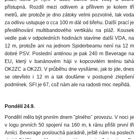
přístupná. Rozdíl mezi odlivem a přílivem je kolem tří
metrů, ale protože je dno zátoky velmi pozvolné, tak voda
za odlivu ustupuje o cca 100 m dál od břehu. Další prací je
přestěhování multibandového vertikálu na pláž. Kousek
vedle pak v odpoledních hodinách stavíme další VDA, na
12 m, protože ani na jednom Spiderbeamu není na 12 m
dobré PSV. Poslední anténou je pak 240 m Beverage na
EU, který v banánovém háji v kopcovitém terénu tahá
OK2ZC a OK2ZI. V průběhu dne vysíláme, jak to jde, dnes
se otevřelo i 12 m a tak doufáme v postupné zlepšení
podmínek. SFI je 67, což nám ale na radosti moc nepřidá.
Pondělí 24.9.
Pondělí mělo být prvním dnem "plného" provozu. V noci je
v logu prvních 50 spojení na 160 m, k ránu přišli první tři
Amíci. Beverage poslouchá parádně, ještě nám na poslech