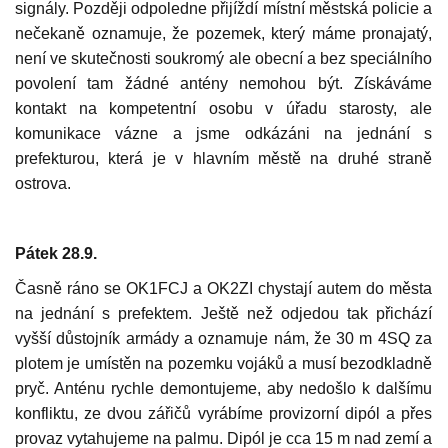
signály. Později odpoledne přijíždí místní městská policie a
nečekaně oznamuje, že pozemek, který máme pronajatý,
není ve skutečnosti soukromý ale obecní a bez speciálního
povolení tam žádné antény nemohou být. Získáváme
kontakt na kompetentní osobu v úřadu starosty, ale
komunikace vázne a jsme odkázáni na jednání s
prefekturou, která je v hlavním městě na druhé straně
ostrova.
Pátek 28.9.
Časně ráno se OK1FCJ a OK2ZI chystají autem do města
na jednání s prefektem. Ještě než odjedou tak přichází
vyšší důstojník armády a oznamuje nám, že 30 m 4SQ za
plotem je umístěn na pozemku vojáků a musí bezodkladně
pryč. Anténu rychle demontujeme, aby nedošlo k dalšímu
konfliktu, ze dvou zářičů vyrábíme provizorní dipól a přes
provaz vytahujeme na palmu. Dipól je cca 15 m nad zemí a