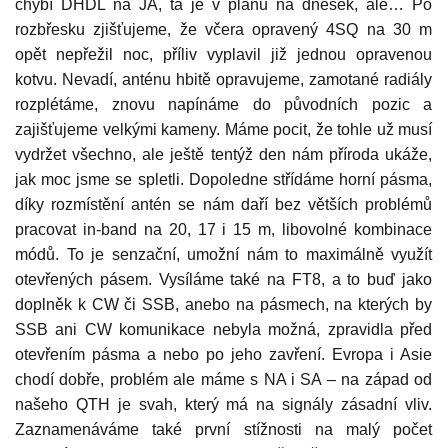
chybí DHDL na JA, ta je v plánu na dnešek, ale… Po
rozbřesku zjišťujeme, že včera opravený 4SQ na 30 m
opět nepřežil noc, příliv vyplavil již jednou opravenou
kotvu. Nevadí, anténu hbitě opravujeme, zamotané radiály
rozplétáme, znovu napínáme do původních pozic a
zajišťujeme velkými kameny. Máme pocit, že tohle už musí
vydržet všechno, ale ještě tentýž den nám příroda ukáže,
jak moc jsme se spletli. Dopoledne střídáme horní pásma,
díky rozmístění antén se nám daří bez větších problémů
pracovat in-band na 20, 17 i 15 m, libovolné kombinace
módů. To je senzační, umožní nám to maximálně využít
otevřených pásem. Vysíláme také na FT8, a to buď jako
doplněk k CW či SSB, anebo na pásmech, na kterých by
SSB ani CW komunikace nebyla možná, zpravidla před
otevřením pásma a nebo po jeho zavření. Evropa i Asie
chodí dobře, problém ale máme s NA i SA – na západ od
našeho QTH je svah, který má na signály zásadní vliv.
Zaznamenáváme také první stížnosti na malý počet