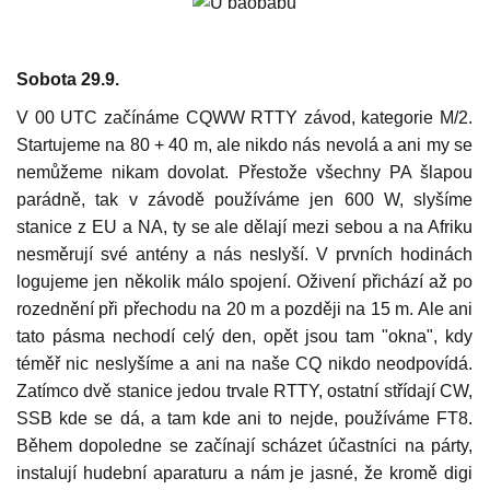
Sobota 29.9.
V 00 UTC začínáme CQWW RTTY závod, kategorie M/2.
Startujeme na 80 + 40 m, ale nikdo nás nevolá a ani my se
nemůžeme nikam dovolat. Přestože všechny PA šlapou
parádně, tak v závodě používáme jen 600 W, slyšíme
stanice z EU a NA, ty se ale dělají mezi sebou a na Afriku
nesměrují své antény a nás neslyší. V prvních hodinách
logujeme jen několik málo spojení. Oživení přichází až po
rozednění při přechodu na 20 m a později na 15 m. Ale ani
tato pásma nechodí celý den, opět jsou tam "okna", kdy
téměř nic neslyšíme a ani na naše CQ nikdo neodpovídá.
Zatímco dvě stanice jedou trvale RTTY, ostatní střídají CW,
SSB kde se dá, a tam kde ani to nejde, používáme FT8.
Během dopoledne se začínají scházet účastníci na párty,
instalují hudební aparaturu a nám je jasné, že kromě digi