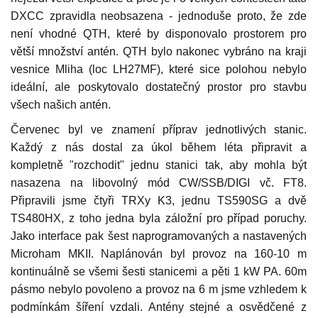
DXCC zpravidla neobsazena - jednoduše proto, že zde
není vhodné QTH, které by disponovalo prostorem pro
větší množství antén. QTH bylo nakonec vybráno na kraji
vesnice Mliha (loc LH27MF), které sice polohou nebylo
ideální, ale poskytovalo dostatečný prostor pro stavbu
všech našich antén.
Červenec byl ve znamení příprav jednotlivých stanic.
Každý z nás dostal za úkol během léta připravit a
kompletně "rozchodit" jednu stanici tak, aby mohla být
nasazena na libovolný mód CW/SSB/DIGI vč. FT8.
Připravili jsme čtyři TRXy K3, jednu TS590SG a dvě
TS480HX, z toho jedna byla záložní pro případ poruchy.
Jako interface pak šest naprogramovaných a nastavených
Microham MKII. Naplánován byl provoz na 160-10 m
kontinuálně se všemi šesti stanicemi a pěti 1 kW PA. 60m
pásmo nebylo povoleno a provoz na 6 m jsme vzhledem k
podmínkám šíření vzdali. Antény stejné a osvědčené z