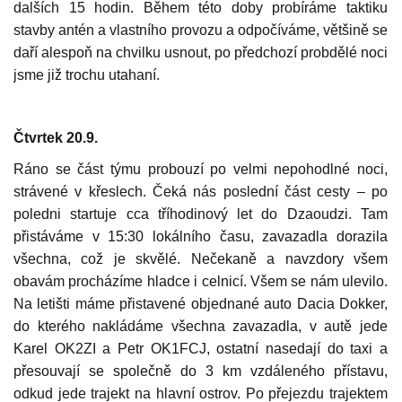
dalších 15 hodin. Během této doby probíráme taktiku
stavby antén a vlastního provozu a odpočíváme, většině se
daří alespoň na chvilku usnout, po předchozí probdělé noci
jsme již trochu utahaní.
Čtvrtek 20.9.
Ráno se část týmu probouzí po velmi nepohodlné noci,
strávené v křeslech. Čeká nás poslední část cesty – po
poledni startuje cca tříhodinový let do Dzaoudzi. Tam
přistáváme v 15:30 lokálního času, zavazadla dorazila
všechna, což je skvělé. Nečekaně a navzdory všem
obavám procházíme hladce i celnicí. Všem se nám ulevilo.
Na letišti máme přistavené objednané auto Dacia Dokker,
do kterého nakládáme všechna zavazadla, v autě jede
Karel OK2ZI a Petr OK1FCJ, ostatní nasedají do taxi a
přesouvají se společně do 3 km vzdáleného přístavu,
odkud jede trajekt na hlavní ostrov. Po přejezdu trajektem