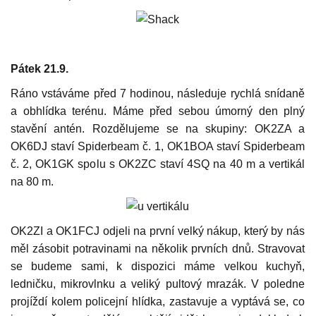
Pátek 21.9.
Ráno vstáváme před 7 hodinou, následuje rychlá snídaně
a obhlídka terénu. Máme před sebou úmorný den plný
stavění antén. Rozdělujeme se na skupiny: OK2ZA a
OK6DJ staví Spiderbeam č. 1, OK1BOA staví Spiderbeam
č. 2, OK1GK spolu s OK2ZC staví 4SQ na 40 m a vertikál
na 80 m.
OK2ZI a OK1FCJ odjeli na první velký nákup, který by nás
měl zásobit potravinami na několik prvních dnů. Stravovat
se budeme sami, k dispozici máme velkou kuchyň,
ledničku, mikrovlnku a veliký pultový mrazák. V poledne
projíždí kolem policejní hlídka, zastavuje a vyptává se, co