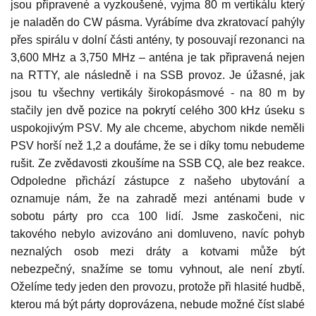
jsou připravené a vyzkoušené, vyjma 80 m vertikálu který
je naladěn do CW pásma. Vyrábíme dva zkratovací pahýly
přes spirálu v dolní části antény, ty posouvají rezonanci na
3,600 MHz a 3,750 MHz – anténa je tak připravená nejen
na RTTY, ale následně i na SSB provoz. Je úžasné, jak
jsou tu všechny vertikály širokopásmové - na 80 m by
stačily jen dvě pozice na pokrytí celého 300 kHz úseku s
uspokojivým PSV. My ale chceme, abychom nikde neměli
PSV horší než 1,2 a doufáme, že se i díky tomu nebudeme
rušit. Ze zvědavosti zkoušíme na SSB CQ, ale bez reakce.
Odpoledne přichází zástupce z našeho ubytování a
oznamuje nám, že na zahradě mezi anténami bude v
sobotu párty pro cca 100 lidí. Jsme zaskočeni, nic
takového nebylo avizováno ani domluveno, navíc pohyb
neznalých osob mezi dráty a kotvami může být
nebezpečný, snažíme se tomu vyhnout, ale není zbytí.
Oželíme tedy jeden den provozu, protože při hlasité hudbě,
kterou má být párty doprovázena, nebude možné číst slabé