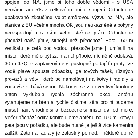
spojení do NA, jsme si toho dobře vědomi - s USA
nemáme ani 5% z celkového počtu spojení. Odpoledne
opakovaně zkoušíme volat směrovou výzvu na NA, ale
stanice z EU včetně mnoha OK jsou neukázněné a pokyny
nerespektují, což nám velmi stěžuje práci. Odpoledne
přichází další příliv, silnější než předchozí. Pata 160 m
vertikálu je celá pod vodou, přestože jsme ji umístili na
místo, které mělo být za hranicí příboje, nicméně odolává.
30 m 4SQ je zaplavený celý, postupně padají tři pruty. Ve
vodě plave spousta odpadků, igelitových tašek, různých
provazů a větví, které se namotávají na kotvy i radiály a
voda vše strhává sebou. Nakonec se z preventivní kontroly
antén vyklubala rychlá záchranná akce, anténu
vytahujeme na břeh a rychle čistíme, zítra pro ni budeme
muset najít vhodnější a bezpečnější místo dál od moře.
Večer přichází odliv, kontrolujeme anténu na 160 m, kotvy i
pata jsou v pořádku, ale bude nutné je ještě více kamením
zatížit. Zato na radiály je žalostný pohled... některé úplně