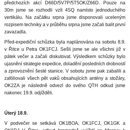
předchozích akcí D66D/5V7P/5T5OK/Z66D. Pouze na
30m jsme se rozhodli vzít 4SQ namísto jednoduchého
vertikálu. Na začátku srpna jsme disponovali uceleným
rozpisem techniky a v průběhu srpna jsme začali balit první
zavazadla.
Před-expediční schůzka byla naplánována na sobotu 8.9.
v Řitce u Petra OK1FCJ. Sešli jsme se ale všichni již v
pátek večer a začali diskutovat. Výsledkem schůzky bylo
ujasnění strategie expedice, doladění posledních drobností
a zprovoznění šesté stanice. V sobotu jsme pak zabalili a
zafóliovali všech pět vaků obsahujících antény a stožáry,
OK2ZA je následně odvezl do svého QTH odkud jsme
nakonec 19.9. odjížděli.
Úterý 18.9.
V podvečer se setkává OK1BOA, OK1FCJ, OK1GK a