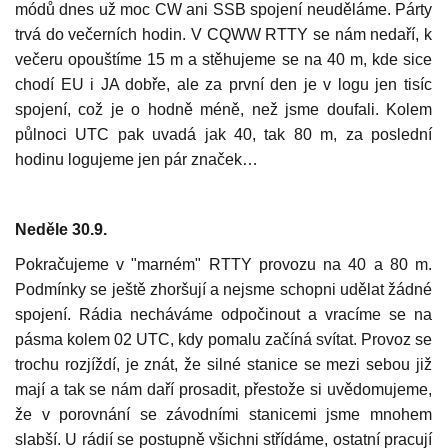
módů dnes už moc CW ani SSB spojení neuděláme. Párty
trvá do večerních hodin. V CQWW RTTY se nám nedaří, k
večeru opouštíme 15 m a stěhujeme se na 40 m, kde sice
chodí EU i JA dobře, ale za první den je v logu jen tisíc
spojení, což je o hodně méně, než jsme doufali. Kolem
půlnoci UTC pak uvadá jak 40, tak 80 m, za poslední
hodinu logujeme jen pár značek…
Neděle 30.9.
Pokračujeme v "marném" RTTY provozu na 40 a 80 m.
Podmínky se ještě zhoršují a nejsme schopni udělat žádné
spojení. Rádia necháváme odpočinout a vracíme se na
pásma kolem 02 UTC, kdy pomalu začíná svítat. Provoz se
trochu rozjíždí, je znát, že silné stanice se mezi sebou již
mají a tak se nám daří prosadit, přestože si uvědomujeme,
že v porovnání se závodními stanicemi jsme mnohem
slabší. U rádií se postupně všichni střídáme, ostatní pracují