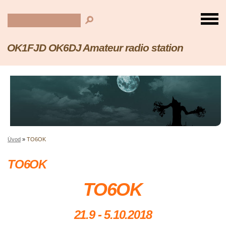
OK1FJD OK6DJ Amateur radio station
Úvod
»
TO6OK
TO6OK
TO6OK
21.9 - 5.10.2018