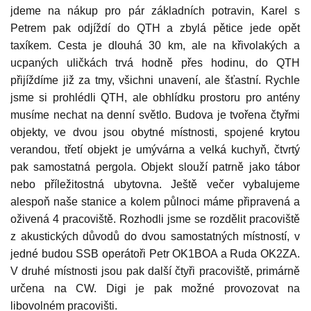
jdeme na nákup pro pár základních potravin, Karel s
Petrem pak odjíždí do QTH a zbylá pětice jede opět
taxíkem. Cesta je dlouhá 30 km, ale na křivolakých a
ucpaných uličkách trvá hodně přes hodinu, do QTH
přijíždíme již za tmy, všichni unavení, ale šťastní. Rychle
jsme si prohlédli QTH, ale obhlídku prostoru pro antény
musíme nechat na denní světlo. Budova je tvořena čtyřmi
objekty, ve dvou jsou obytné místnosti, spojené krytou
verandou, třetí objekt je umývárna a velká kuchyň, čtvrtý
pak samostatná pergola. Objekt slouží patrně jako tábor
nebo příležitostná ubytovna. Ještě večer vybalujeme
alespoň naše stanice a kolem půlnoci máme připravená a
oživená 4 pracoviště. Rozhodli jsme se rozdělit pracoviště
z akustických důvodů do dvou samostatných místností, v
jedné budou SSB operátoři Petr OK1BOA a Ruda OK2ZA.
V druhé místnosti jsou pak další čtyři pracoviště, primárně
určena na CW. Digi je pak možné provozovat na
libovolném pracovišti.