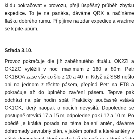
klidu pokračovat v provozu, přejí úspěšný průběh zbytku
expedice. To je na panáka, dáváme QRX a načínáme
flašku dobrého rumu. Připíjíme na zdar expedice a vracíme
se k pile-upům.
Středa 3.10.
Provoz pokračuje dle již zaběhnutého rituálu. OK2ZI a
OK2ZC vytěžili v noci maximum z 160 a 80m, Petr
OK1BOA zase vše co šlo z 20 a 40 m. Když už SSB nešlo
ani na jednom z těchto pásem, přepíná Petr na FT8 a
pokračuje až do úplného zavření pásem. Teprve pak
odchází na pár hodin spát. Prakticky současně vstává
OK1GK, který naopak o nocích nevysílá. Dopoledne se
postupně otevírá 17 a 15 m, odpoledne pak i 12 a 10 m. Po
obědě je krátká porada na téma balení antén, dáváme
dohromady zevrubný plán, v jakém pořadí a které antény v
pátek demontovat, které nechat až do večera a které až do