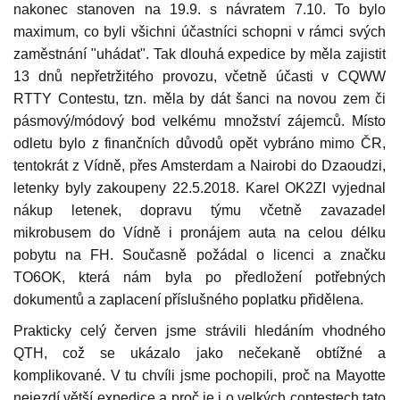
nakonec stanoven na 19.9. s návratem 7.10. To bylo
maximum, co byli všichni účastníci schopni v rámci svých
zaměstnání "uhádat". Tak dlouhá expedice by měla zajistit
13 dnů nepřetržitého provozu, včetně účasti v CQWW
RTTY Contestu, tzn. měla by dát šanci na novou zem či
pásmový/módový bod velkému množství zájemců. Místo
odletu bylo z finančních důvodů opět vybráno mimo ČR,
tentokrát z Vídně, přes Amsterdam a Nairobi do Dzaoudzi,
letenky byly zakoupeny 22.5.2018. Karel OK2ZI vyjednal
nákup letenek, dopravu týmu včetně zavazadel
mikrobusem do Vídně i pronájem auta na celou délku
pobytu na FH. Současně požádal o licenci a značku
TO6OK, která nám byla po předložení potřebných
dokumentů a zaplacení příslušného poplatku přidělena.
Prakticky celý červen jsme strávili hledáním vhodného
QTH, což se ukázalo jako nečekaně obtížné a
komplikované. V tu chvíli jsme pochopili, proč na Mayotte
nejezdí větší expedice a proč je i o velkých contestech tato