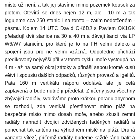
místo už není, a tak jej stavíme mimo pozemek kousek za
plotem. Otevírá se dnes nejen 12 m, ale i 10 m a tak
logujeme cca 250 stanic i na tomto – zatím nedotčeném -
pásmu. Kolem 14 UTC David OK6DJ s Pavlem OK1GK
přelaďují dvě stanice na 30 a 40 m a dávají šanci via LP
W6/W7 stanicím, pro které je to na FH velmi daleko a
spojení jsou pro ně velmi vzácná. Odpoledne přichází
predikovaný nejvyšší příliv v tomto cyklu, moře vystoupá na
4 m - až na samý okraj zátoky a přináší sebou kromě kusů
větví i spoustu dalších odpadků, různých provazů a igelitů.
Pata 160 m vertikálu náporu odolává, ale je celá
zaplavená a bude nutné ji předělat. Zničeny jsou všechny
zbývající radiály, svoláváme proto krátkou poradu abychom
se rozhodli, zda vertikál přestěhovat mimo pláž na
bezpečné místo mimo dosah moře, anebo zkusit zemní
radiály nahradit dvojicí zdvižených laděných radiálů a
ponechat tak anténu na výhodném místě na pláži. Druhá
varianta vítězí, přičemž radiály budeme každé ráno balit a