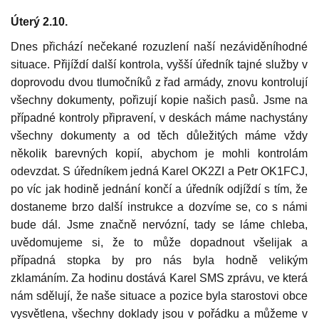
Úterý 2.10.
Dnes přichází nečekané rozuzlení naší nezáviděníhodné
situace. Přijíždí další kontrola, vyšší úředník tajné služby v
doprovodu dvou tlumočníků z řad armády, znovu kontrolují
všechny dokumenty, pořizují kopie našich pasů. Jsme na
případné kontroly připravení, v deskách máme nachystány
všechny dokumenty a od těch důležitých máme vždy
několik barevných kopií, abychom je mohli kontrolám
odevzdat. S úředníkem jedná Karel OK2ZI a Petr OK1FCJ,
po víc jak hodině jednání končí a úředník odjíždí s tím, že
dostaneme brzo další instrukce a dozvíme se, co s námi
bude dál. Jsme značně nervózní, tady se láme chleba,
uvědomujeme si, že to může dopadnout všelijak a
případná stopka by pro nás byla hodně velikým
zklamáním. Za hodinu dostává Karel SMS zprávu, ve která
nám sdělují, že naše situace a pozice byla starostovi obce
vysvětlena, všechny doklady jsou v pořádku a můžeme v