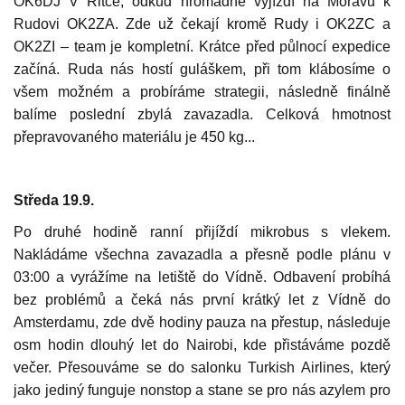
OK6DJ V Řitce, odkud hromadně vyjíždí na Moravu k
Rudovi OK2ZA. Zde už čekají kromě Rudy i OK2ZC a
OK2ZI – team je kompletní. Krátce před půlnocí expedice
začíná. Ruda nás hostí guláškem, při tom klábosíme o
všem možném a probíráme strategii, následně finálně
balíme poslední zbylá zavazadla. Celková hmotnost
přepravovaného materiálu je 450 kg...
Středa 19.9.
Po druhé hodině ranní přijíždí mikrobus s vlekem.
Nakládáme všechna zavazadla a přesně podle plánu v
03:00 a vyrážíme na letiště do Vídně. Odbavení probíhá
bez problémů a čeká nás první krátký let z Vídně do
Amsterdamu, zde dvě hodiny pauza na přestup, následuje
osm hodin dlouhý let do Nairobi, kde přistáváme pozdě
večer. Přesouváme se do salonku Turkish Airlines, který
jako jediný funguje nonstop a stane se pro nás azylem pro