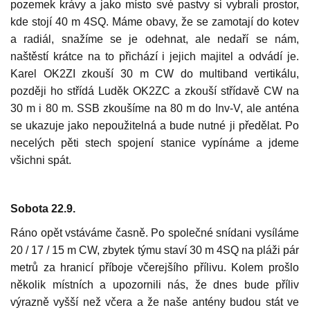
pozemek krávy a jako místo své pastvy si vybrali prostor,
kde stojí 40 m 4SQ. Máme obavy, že se zamotají do kotev
a radiál, snažíme se je odehnat, ale nedaří se nám,
naštěstí krátce na to přichází i jejich majitel a odvádí je.
Karel OK2ZI zkouší 30 m CW do multiband vertikálu,
později ho střídá Luděk OK2ZC a zkouší střídavě CW na
30 m i 80 m. SSB zkoušíme na 80 m do Inv-V, ale anténa
se ukazuje jako nepoužitelná a bude nutné ji předělat. Po
necelých pěti stech spojení stanice vypínáme a jdeme
všichni spát.
Sobota 22.9.
Ráno opět vstáváme časně. Po společné snídani vysíláme
20 / 17 / 15 m CW, zbytek týmu staví 30 m 4SQ na pláži pár
metrů za hranicí příboje včerejšího přílivu. Kolem prošlo
několik místních a upozornili nás, že dnes bude příliv
výrazně vyšší než včera a že naše antény budou stát ve