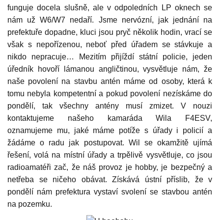
funguje docela slušně, ale v odpoledních LP oknech se
nám už W6/W7 nedaří. Jsme nervózní, jak jednání na
prefektuře dopadne, kluci jsou pryč několik hodin, vrací se
však s nepořízenou, neboť před úřadem se stávkuje a
nikdo nepracuje… Mezitím přijíždí státní policie, jeden
úředník hovoří lámanou angličtinou, vysvětluje nám, že
naše povolení na stavbu antén máme od osoby, která k
tomu nebyla kompetentní a pokud povolení nezískáme do
pondělí, tak všechny antény musí zmizet. V nouzi
kontaktujeme našeho kamaráda Wila F4ESV,
oznamujeme mu, jaké máme potíže s úřady i policií a
žádáme o radu jak postupovat. Wil se okamžitě ujímá
řešení, volá na místní úřady a trpělivě vysvětluje, co jsou
radioamatéři zač, že náš provoz je hobby, je bezpečný a
netřeba se ničeho obávat. Získává ústní příslib, že v
pondělí nám prefektura vystaví svolení se stavbou antén
na pozemku.