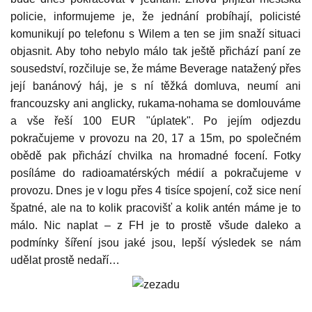
policie, informujeme je, že jednání probíhají, policisté
komunikují po telefonu s Wilem a ten se jim snaží situaci
objasnit. Aby toho nebylo málo tak ještě přichází paní ze
sousedství, rozčiluje se, že máme Beverage natažený přes
její banánový háj, je s ní těžká domluva, neumí ani
francouzsky ani anglicky, rukama-nohama se domlouváme
a vše řeší 100 EUR "úplatek". Po jejím odjezdu
pokračujeme v provozu na 20, 17 a 15m, po společném
obědě pak přichází chvilka na hromadné focení. Fotky
posíláme do radioamatérských médií a pokračujeme v
provozu. Dnes je v logu přes 4 tisíce spojení, což sice není
špatné, ale na to kolik pracovišť a kolik antén máme je to
málo. Nic naplat – z FH je to prostě všude daleko a
podmínky šíření jsou jaké jsou, lepší výsledek se nám
udělat prostě nedaří…