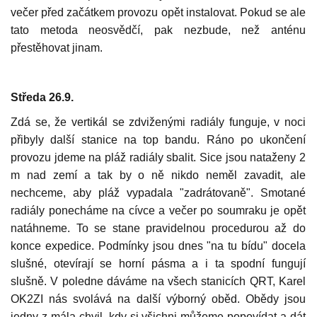
večer před začátkem provozu opět instalovat. Pokud se ale
tato metoda neosvědčí, pak nezbude, než anténu
přestěhovat jinam.
Středa 26.9.
Zdá se, že vertikál se zdviženými radiály funguje, v noci
přibyly další stanice na top bandu. Ráno po ukončení
provozu jdeme na pláž radiály sbalit. Sice jsou nataženy 2
m nad zemí a tak by o ně nikdo neměl zavadit, ale
nechceme, aby pláž vypadala "zadrátovaně". Smotané
radiály ponecháme na cívce a večer po soumraku je opět
natáhneme. To se stane pravidelnou procedurou až do
konce expedice. Podmínky jsou dnes "na tu bídu" docela
slušné, otevírají se horní pásma a i ta spodní fungují
slušně. V poledne dáváme na všech stanicích QRT, Karel
OK2ZI nás svolává na další výborný oběd. Obědy jsou
jedny z mála chvil, kdy si všichni můžeme popovídat a dát