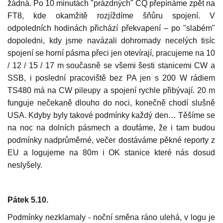
žádná. Po 10 minutách "prázdných" CQ přepínáme zpět na
FT8, kde okamžitě rozjíždíme šňůru spojení. V
odpoledních hodinách přichází překvapení – po "slabém"
dopoledni, kdy jsme navázali dohromady necelých tisíc
spojení se horní pásma přeci jen otevírají, pracujeme na 10
/ 12 / 15 / 17 m současně se všemi šesti stanicemi CW a
SSB, i poslední pracoviště bez PA jen s 200 W rádiem
TS480 má na CW pileupy a spojení rychle přibývají. 20 m
funguje nečekaně dlouho do noci, konečně chodí slušně
USA. Kdyby byly takové podmínky každý den… Těšíme se
na noc na dolních pásmech a doufáme, že i tam budou
podmínky nadprůměrné, večer dostáváme pěkné reporty z
EU a logujeme na 80m i OK stanice které nás dosud
neslyšely.
Pátek 5.10.
Podmínky nezklamaly - noční směna ráno ulehá, v logu je