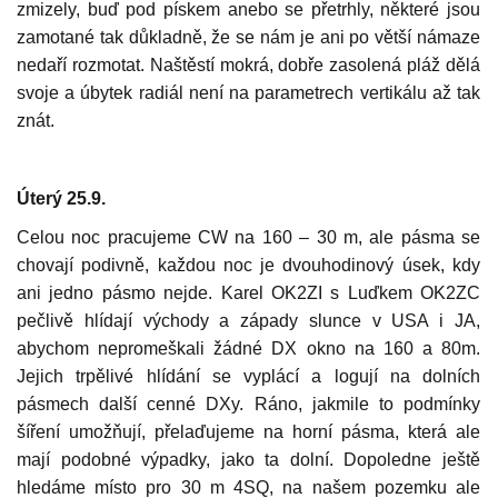
zmizely, buď pod pískem anebo se přetrhly, některé jsou
zamotané tak důkladně, že se nám je ani po větší námaze
nedaří rozmotat. Naštěstí mokrá, dobře zasolená pláž dělá
svoje a úbytek radiál není na parametrech vertikálu až tak
znát.
Úterý 25.9.
Celou noc pracujeme CW na 160 – 30 m, ale pásma se
chovají podivně, každou noc je dvouhodinový úsek, kdy
ani jedno pásmo nejde. Karel OK2ZI s Luďkem OK2ZC
pečlivě hlídají východy a západy slunce v USA i JA,
abychom nepromeškali žádné DX okno na 160 a 80m.
Jejich trpělivé hlídání se vyplácí a logují na dolních
pásmech další cenné DXy. Ráno, jakmile to podmínky
šíření umožňují, přelaďujeme na horní pásma, která ale
mají podobné výpadky, jako ta dolní. Dopoledne ještě
hledáme místo pro 30 m 4SQ, na našem pozemku ale