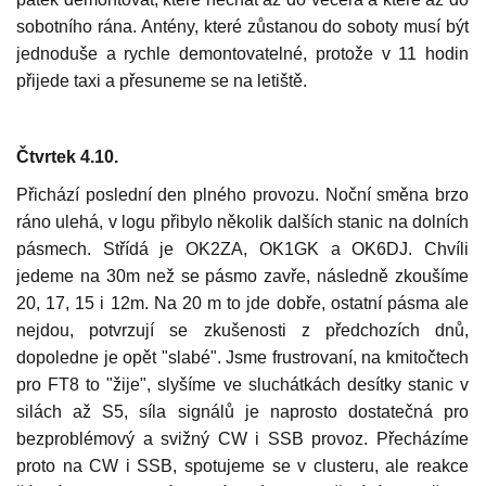
sobotního rána. Antény, které zůstanou do soboty musí být
jednoduše a rychle demontovatelné, protože v 11 hodin
přijede taxi a přesuneme se na letiště.
Čtvrtek 4.10.
Přichází poslední den plného provozu. Noční směna brzo
ráno ulehá, v logu přibylo několik dalších stanic na dolních
pásmech. Střídá je OK2ZA, OK1GK a OK6DJ. Chvíli
jedeme na 30m než se pásmo zavře, následně zkoušíme
20, 17, 15 i 12m. Na 20 m to jde dobře, ostatní pásma ale
nejdou, potvrzují se zkušenosti z předchozích dnů,
dopoledne je opět "slabé". Jsme frustrovaní, na kmitočtech
pro FT8 to "žije", slyšíme ve sluchátkách desítky stanic v
silách až S5, síla signálů je naprosto dostatečná pro
bezproblémový a svižný CW i SSB provoz. Přecházíme
proto na CW i SSB, spotujeme se v clusteru, ale reakce