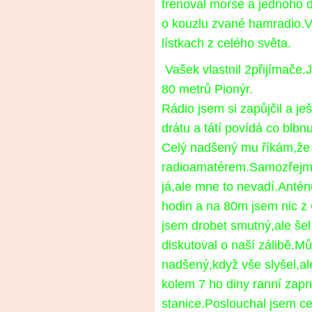
trénoval morse a jednoho d
o kouzlu zvané hamradio.V
lístkach z celého světa.
Va
šek vlastnil 2přijímače
80 metrů Pionýr.
Rádio jsem si zapůjčil a je
drátu a tátí povídá co blbnu
Celý nadšený mu říkám,že
radioamatérem.Samozřejmě
já,ale mne to nevadí.Antén
hodin a na 80m jsem nic z 
jsem drobet smutný,ale šel
diskutoval o naší zálibě.Můj
nadšený,když vše slyšel,ale
kolem 7 ho diny ranní zap
stanice.Poslouchal jsem ce