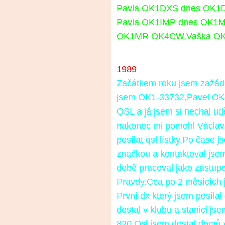
Pavla OK1DXS dnes OK1
Pavla OK1IMP dnes OK1M
OK1MR OK4CW,Vaška O
1989
Začátkem roku jsem zažáda
jsem OK1-33732,Pavel OK1I
QSL a já jsem si nechal ud
nakonec mi pomohl Václav
posílat qsl
lístky.Po čase j
značkou a kontaktoval jse
době pracoval jako zástup
Pravdy.Cca po 2 měsících 
První dx který jsem posíla
dostal v klubu a stanici j
820.Qsl jsem dostal domů v