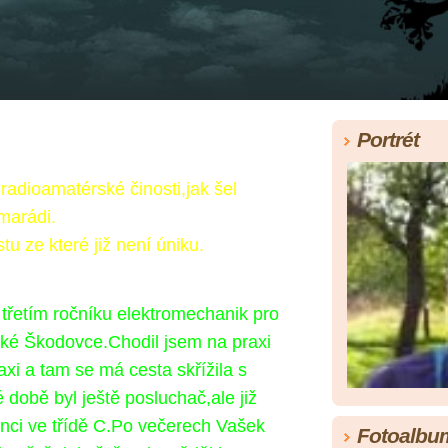
Portrét
adioamatérské činosti,jak šel
marádi.
u ze které již není úniku.
třetím ročníku
elektromechanik pro
ské Škodovce.Chodil jsem na praxi
xi a tam se má cesta skřížila s
době byl ještě posluchač,ale již
enci ve třídě C.Po večerech Vašek
Fotoalbu