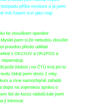
listopadu přišla revoluce a já jsem
é míti časem tcvr jako mají
nku ke zkouškam operátor
.Myslel jsem si,že nebudou zkoušet
byl pravdou přesto udělali
 setkal s OK1XUV a OK1PGS a
ž nepamatuji.
,pošli žádost i na ČTÚ trvá jim to
ravdu čekal jsem skoro 2 roky.
kurs a mne samozřejmě zařadili
l dopis na vojenskou
správu o
sem šel do kurzu radistů,kde jsem
 ji trénoval
.