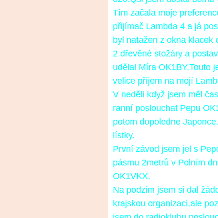
Tím začala moje preferenc
přijímač Lambda 4 a já posl
byl natažen z okna klacek 
2 dřevěné stožáry a postav
udělal Míra OK1BY.Touto j
velice příjem na mojí Lamb
V neděli když jsem měl čas 
ranní poslouchat Pepu OK
potom dopoledne Japonce.Z
lístky.
První závod jsem jel s Pe
pásmu 2metrů v Polním dn
OK1VKX.
Na podzim jsem si dal žádo
krajskou organizaci,ale poz
jsem do radioklubu poslou