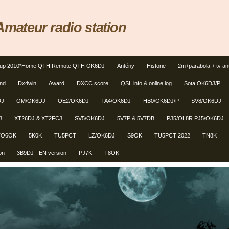
ateur radio station
tup 2010*Home QTH,Remote QTH OK6DJ
Antény
Historie
2m+parabola + tv an
und
Dx4win
Award
DXCC score
QSL info & online log
Sota OK6DJ/P
DJ
OM/OK6DJ
OE2/OK6DJ
TA4/OK6DJ
HB0/OK6DJ/P
SV8/OK6DJ
J
XT26DJ & XT2FCJ
SV5/OK6DJ
5V7P & 5V7DB
PJ5/OL8R PJ5/OK6DJ
TO6OK
5K0K
TU5PCT
LZ/OK6DJ
S9OK
TU5PCT 2022
TN8K
on
3B9DJ - EN version
PJ7K
T8OK