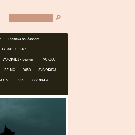
t
Technika současnost
OH0/OK1FJD/P
W8/OK6DJ - Dayton
T7/OK6DJ
Z21MG
D66D
SV9/OK6DJ
3B7M
5X3K
3B8/OK6DJ