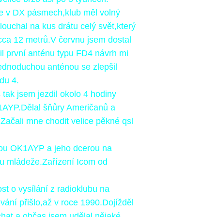
e v DX pásmech,klub měl volný
ouchal na kus drátu celý svět,který
cca 12 metrů.V červnu jsem dostal
il první anténu typu FD4 návrh mi
ednoduchou anténou se zlepšil
du 4.
tak jsem jezdil okolo 4 hodiny
1AYP.Dělal šňůry Američanů a
ačali mne chodit velice pěkné qsl
pou OK1AYP a jeho dcerou na
u mládeže.Zařízení Icom
od
st o vysílání z radioklubu na
vání přišlo,až v roce 1990.Dojížděl
chat
a občas jsem udělal nějaké