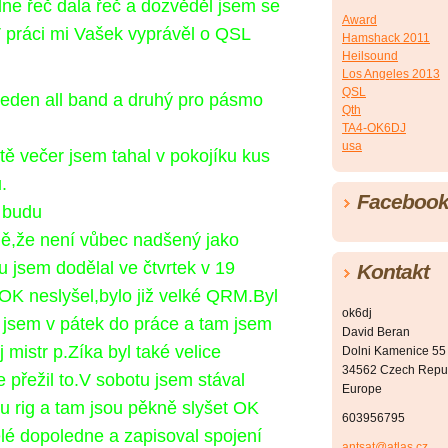
ne řeč dala řeč a dozvěděl jsem se
Award
 práci mi Vašek vyprávěl o QSL
Hamshack 2011
Heilsound
Los Angeles 2013
QSL
.Jeden all band a druhý pro pásmo
Qth
TA4-OK6DJ
usa
ště večer jsem tahal v pokojíku kus
.
Faceboo
 budu
,že není vůbec nadšený jako
u jsem dodělal ve čtvrtek v 19
Kontakt
OK neslyšel,bylo již velké QRM.Byl
ok6dj
 jsem v pátek do práce a tam jsem
David Beran
 mistr p.Zíka byl také velice
Dolni Kamenice 55
34562 Czech Repu
 přežil to.V sobotu jsem stával
Europe
nu
rig a tam jsou pěkně slyšet OK
603956795
lé dopoledne a zapisoval spojení
antsat@atlas.cz