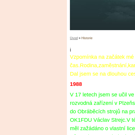
Úvod
»
Historie
i
Vzpomínka na začátek mé r
čas.Rodina,zaměstnání,ka
Dal jsem se na dlouhou cest
1988
V 17 letech jsem se učil ve
rozvodná zařízení v Plzeň
do Obráběcích strojů na pra
OK1FDU Václav Strejc.V té 
měl zažádáno o vlastní lic