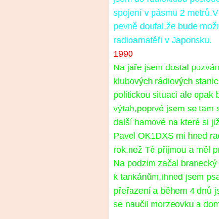
spojení v pásmu 2 metrů.V 
pevně doufal,že bude možn
radioamatéři v Japonsku.
1990
Na jaře jsem dostal pozvá
klubových rádiových stanic
politickou situaci ale opak 
výtah,poprvé jsem se tam
další hamové na které si ji
Pavel OK1DXS mi hned radil
rok,než Tě přijmou a měl p
Na podzim začal branecký 
k tankánům,ihned jsem psa
přeřazení a během 4 dnů j
se naučil morzeovku a doma