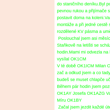
do staničního deníku.Byl p
pevnou rukou a přijímače s
postavit doma na koleni.Vaš
montáže a při jedné cestě 
rozdělené KV pásma a uměl
Poslouchal jsem asi měsí
Staňkově na letišti se sch
hodin.Mami mi odvezla na l
vysílal OK1CM
V té době OK1ICM Milan Ci
zač a odkud jsem a co tady
budeš se muset chlapče uči
Během pár hodin jsem po
OK1AY
Josefa OK1AZG V
Míru OK1BY
Začal jsem jezdit každé út