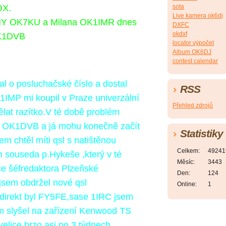
sota
DX.
Live kamera ok6dj
Y OK7KU a Milana OK1IMR dnes
DXFC
okdxf
K1DVB
locator výpočet
Album OK6DJ
contest calendar
l o posluchačské číslo a dostal
RSS
MP mi koupil v Praze univerzální
Přehled zdrojů
ělat razítko.V té době problém
 OK1DVB a já mohu konečně začít
Statistiky
sem chtěl míti qsl s natištěnou
Celkem:
49241
m souseda p.Hykeše ,který v té
Měsíc:
3443
ce šéfredaktora Plzeňské
Den:
124
jsem obdržel nové qsl
Online:
1
l direkt byl FY5FE,sase 1IRC jsem
sem slyšel na zařízení Kenwood TS
elice brzo asi po 3 týdnech.