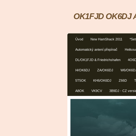
OK1FJD OK6DJ Am
Úvod
New HamShack 2011
*Se
Automatický antení přepínač
Heilso
DL/OK1FJD & Friedrichshafen
4O6
I4/OK6DJ
ZA/OK6DJ
W6/OK6D
5T5OK
KH6/OK6DJ
Z66D
A8OK
VK9CV
3B9DJ - CZ versi