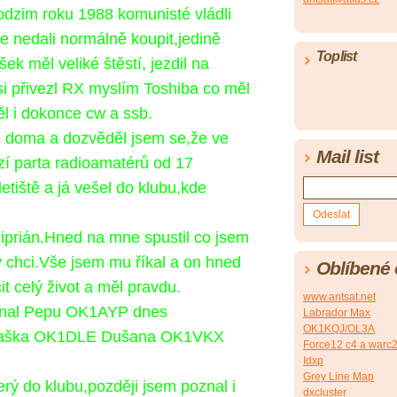
odzim roku 1988 komunisté vládli
e nedali normálně koupit,jedině
Toplist
ek měl veliké štěstí, jezdil na
si přivezl RX myslím Toshiba co měl
 i dokonce cw a ssb.
c doma a dozvěděl jsem se,že ve
Mail list
ází parta radioamatérů od 17
etiště a já vešel do klubu,kde
prián.Hned na mne spustil co jsem
 chci.Vše jsem mu říkal a on hned
Oblíbené
t celý život a
měl pravdu.
www.antsat.net
znal Pepu OK1AYP dnes
Labrador Max
OK1KQJ/OL3A
aška OK1DLE Dušana OK1VKX
Force12 c4 a warc2/
Idxp
Grey Line Map
erý do klubu,později jsem poznal i
dxcluster