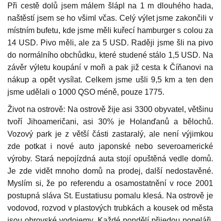
Při cestě dolů jsem málem šlápl na 1 m dlouhého hada,
naštěstí jsem se ho všiml včas. Celý výlet jsme zakončili v
místním bufetu, kde jsme měli kuřecí hamburger s colou za
14 USD. Pivo měli, ale za 5 USD. Raději jsme šli na pivo
do normálního obchůdku, které studené stálo 1,5 USD. Na
závěr výletu koupání v moři a pak již cesta k Číňanovi na
nákup a opět vysílat. Celkem jsme ušli 9,5 km a ten den
jsme udělali o 1000 QSO méně, pouze 1775.
Život na ostrově: Na ostrově žije asi 3300 obyvatel, většinu
tvoří Jihoameričani, asi 30% je Holanďanů a bělochů.
Vozový park je z větší části zastaralý, ale není výjimkou
zde potkat i nové auto japonské nebo severoamerické
výroby. Stará nepojízdná auta stojí opuštěná vedle domů.
Je zde vidět mnoho domů na prodej, další nedostavěné.
Myslím si, že po referendu a osamostatnění v roce 2001
postupná sláva St. Eustatiusu pomalu klesá. Na ostrově je
vodovod, rozvod v plastových trubkách a kousek od města
jsou obrovské vodojemy. Každé pondělí přijedou popeláři.