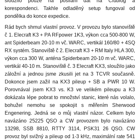
sloužilo pouze na posílání dat na Clublog a
korespondenci. Takhle odladěný setup fungoval od
pondělka do konce expedice.
Rád bych shrnul vlastní provoz. V provozu bylo stanoviště
č 1. Elecraft K3 + PA RFpower 1K3, výkon cca 500-800 W,
ant Spiderbeam 20-10 m vč. WARC, vertikál 160/80 + 4SQ
RX systém. Stanoviště č 2. Elecraft K3 + RM Italy HLA 300,
výkon cca 300 W, anténa Spiderbeam 20-10 m vč. WARC,
vertikál 40-10 m. Stanoviště č. 3 Elecraft KX3, sloužilo jako
záložní a jednou jsme zkusili jet na 3 TCVR současně.
Dokonce jsem zažil na KX3 pileup + SB a PWR 10 W.
Porovnával jsem KX3 vs. K3 ve velikém pileupu a K3
dokázala lépe pobrat to množství stanic, které nás volalo,
bohužel nemohu se spokojit s měřením Sherwood
Engenering. Jedná se o můj vlastní názor. Celkem bylo
navázáno 25225 QSO a CW provozem bylo navázáno
13298, SSB 8810, RTTY 3114, PSK31 26 QSO. CW
provoz byl svižný a pileup od 1-3 kHz, maximální rate 541