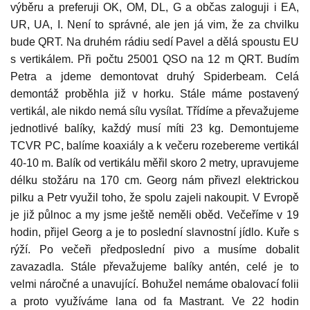
výběru a preferuji OK, OM, DL, G a občas zaloguji i EA,
UR, UA, I. Není to správné, ale jen já vim, že za chvilku
bude QRT. Na druhém rádiu sedí Pavel a dělá spoustu EU
s vertikálem. Při počtu 25001 QSO na 12 m QRT. Budím
Petra a jdeme demontovat druhý Spiderbeam. Celá
demontáž proběhla již v horku. Stále máme postavený
vertikál, ale nikdo nemá sílu vysílat. Třídíme a převažujeme
jednotlivé balíky, každý musí míti 23 kg. Demontujeme
TCVR PC, balíme koaxiály a k večeru rozebereme vertikál
40-10 m. Balík od vertikálu měřil skoro 2 metry, upravujeme
délku stožáru na 170 cm. Georg nám přivezl elektrickou
pilku a Petr využil toho, že spolu zajeli nakoupit. V Evropě
je již půlnoc a my jsme ještě neměli oběd. Večeříme v 19
hodin, přijel Georg a je to poslední slavnostní jídlo. Kuře s
rýží. Po večeři předposlední pivo a musíme dobalit
zavazadla. Stále převažujeme balíky antén, celé je to
velmi náročné a unavující. Bohužel nemáme obalovací folii
a proto využíváme lana od fa Mastrant. Ve 22 hodin