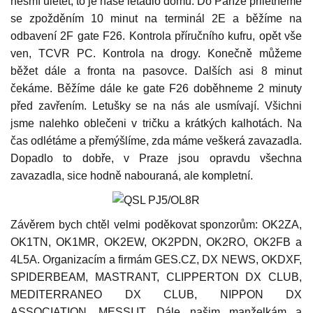
nesmí uletět, to je naše letadlo domů. Do Paříže přilétneme
se zpožděním 10 minut na terminál 2E a běžíme na
odbavení 2F gate F26. Kontrola příručního kufru, opět vše
ven, TCVR PC. Kontrola na drogy. Konečně můžeme
běžet dále a fronta na pasovce. Dalších asi 8 minut
čekáme. Běžíme dále ke gate F26 doběhneme 2 minuty
před zavřením. Letušky se na nás ale usmívají. Všichni
jsme nalehko oblečeni v tričku a krátkých kalhotách. Na
čas odlétáme a přemýšlíme, zda máme veškerá zavazadla.
Dopadlo to dobře, v Praze jsou opravdu všechna
zavazadla, sice hodně nabouraná, ale kompletní.
Závěrem bych chtěl velmi poděkovat sponzorům: OK2ZA,
OK1TN, OK1MR, OK2EW, OK2PDN, OK2RO, OK2FB a
4L5A. Organizacím a firmám GES.CZ, DX NEWS, OKDXF,
SPIDERBEAM, MASTRANT, CLIPPERTON DX CLUB,
MEDITERRANEO DX CLUB, NIPPON DX
ASSOCIATION, MESSI.IT. Dále našim manželkám a