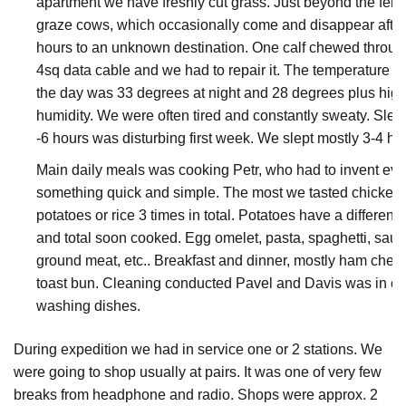
apartment we have freshly cut grass. Just beyond the fenc
graze cows, which occasionally come and disappear after
hours to an unknown destination. One calf chewed throug
4sq data cable and we had to repair it. The temperature d
the day was 33 degrees at night and 28 degrees plus hig
humidity. We were often tired and constantly sweaty. Sleep
-6 hours was disturbing first week. We slept mostly 3-4 ho
Main daily meals was cooking Petr, who had to invent eve
something quick and simple. The most we tasted chicken 
potatoes or rice 3 times in total. Potatoes have a different 
and total soon cooked. Egg omelet, pasta, spaghetti, sau
ground meat, etc.. Breakfast and dinner, mostly ham chee
toast bun. Cleaning conducted Pavel and Davis was in ch
washing dishes.
During expedition we had in service one or 2 stations. We
were going to shop usually at pairs. It was one of very few
breaks from headphone and radio. Shops were approx. 2