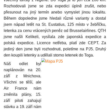
Rozhodovali jsme se zda expedici úplně zrušit, nebo
přesunout na jiný termín anebo vymyslet jinou lokalitu.
Během dopoledne jsme hledali různé varianty a dostal
jsem nápad letět na St. Eustatius, 125 místo v žebříčku,
letenka za cenu vrácených peněz od Brusselairlines. QTH
jsme našli Kelikeli, vysílala zde japonská expedice a
polská expedice. Licence netřeba, platí zde CEPT. Za
jediný den jsme byli rozhodnuti, poletíme na PJ5. Druhý
den koupili letenky a udělali storno letenek do Toga.
Náš odlet byl
naplánován na 20.
září z Mnichova.
Všichni se těší, ale
Air France nám
změnila plány, 15.
září piloti zahajují
stávku a 19. září nám