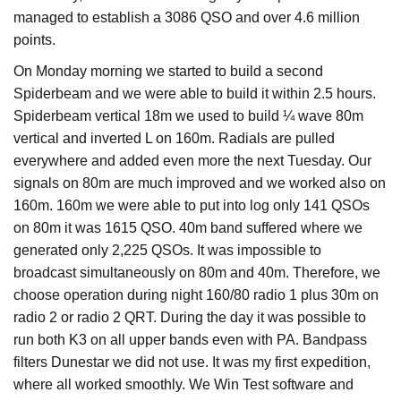
managed to establish a 3086 QSO and over 4.6 million
points.
On Monday morning we started to build a second
Spiderbeam and we were able to build it within 2.5 hours.
Spiderbeam vertical 18m we used to build ¼ wave 80m
vertical and inverted L on 160m. Radials are pulled
everywhere and added even more the next Tuesday. Our
signals on 80m are much improved and we worked also on
160m. 160m we were able to put into log only 141 QSOs
on 80m it was 1615 QSO. 40m band suffered where we
generated only 2,225 QSOs. It was impossible to
broadcast simultaneously on 80m and 40m. Therefore, we
choose operation during night 160/80 radio 1 plus 30m on
radio 2 or radio 2 QRT. During the day it was possible to
run both K3 on all upper bands even with PA. Bandpass
filters Dunestar we did not use. It was my first expedition,
where all worked smoothly. We Win Test software and