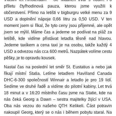
příletu čtyřhodinová pauza, kterou jsme využili k
občerstvení. Přímo na letišti v bigburgru velké menu za 9
USD a doplnění nápoje 0,66 litru za 0,50 USD. V ten
moment jsem si říkal, že tyto ceny jsou příjemné, ale opět
jsem se mýlil. Máme čas a jedeme se podívat na pláž za
letiště, kde vidíme přistávat letadla těsně nad hlavou.
Jedeme taxíkem a cena taxi je na osobu, takže každý 4
USD a odvezou nás cca 600 metrů. Nazpátek volíme cestu
pěšky, je to opravdu kousek.
Nastal čas na poslední let směr St. Eustatius a nebo jak
říkají místní Statia. Letíme letadlem Havilland Canada
DHC-6-300 společností Winnair a letadlo je pro 19 lidí.
Sedíme ve druhé řadě a vidíme do pilotní kabiny. Let trvá
18 minut a v 16:20 místního času jsme na Statie, kde na
nás čeká Georg a Dawn – sestra majitelky žijící v USA.
Oba nás vezou do našeho QTH Kelikeli. Část potravin
nakoupil Georg, který se o nás i během pobytu staral. Na