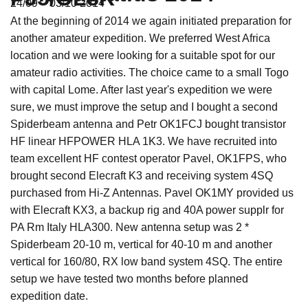
24/09 – 03/10 2014
At the beginning of 2014 we again initiated preparation for
another amateur expedition. We preferred West Africa
location and we were looking for a suitable spot for our
amateur radio activities. The choice came to a small Togo
with capital Lome. After last year's expedition we were
sure, we must improve the setup and I bought a second
Spiderbeam antenna and Petr OK1FCJ bought transistor
HF linear HFPOWER HLA 1K3. We have recruited into
team excellent HF contest operator Pavel, OK1FPS, who
brought second Elecraft K3 and receiving system 4SQ
purchased from Hi-Z Antennas. Pavel OK1MY provided us
with Elecraft KX3, a backup rig and 40A power supplr for
PA Rm Italy HLA300. New antenna setup was 2 *
Spiderbeam 20-10 m, vertical for 40-10 m and another
vertical for 160/80, RX low band system 4SQ. The entire
setup we have tested two months before planned
expedition date.