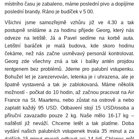
místního času je zabaleno, máme poslední pivo a dopíjíme
poslední brandy. Ráno je budíček v 5 00.
Všichni jsme samozřejmě vzhůru již ve 4.30 a tak
postupně snídáme a za hodinu přijede Georg, který nás
odveze na letiště. Já a Pavel sedíme na korbě auta.
Letištní baráček je malá budova, kde skoro hodinu
čekáme, než nás začne usměvavý personál kontrolovat.
Georg zde všechny zná a tak i balíky antén projdou
rentgenem bez problémů. Jdeme pro palubní vstupenku.
Bohužel let je zarezervován, letenka je i uhrazena, ale je
špatně vystavená a tak je zablokovaná. Máme několik
možností - počkat do 10 hodin, až začnou pracovat na Air
France na St. Maartenu, nebo zůstat na ostrově a nebo
zaplatit každý 95 USD. Odbavení stojí 15 USD/osoba a
příruční zavazadlo pouze 2 kg. Naše mělo 16-17 kg –
naštěstí již neváží. Chceme letět a tak platíme. Doba
vydání našich palubních vstupenek trvala 35 minut a za
dalších 15 minut museli odbavit asi 14 lidí. Chlapec měl