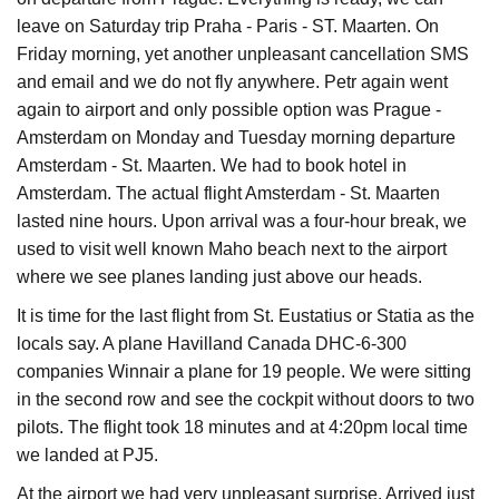
leave on Saturday trip Praha - Paris - ST. Maarten. On
Friday morning, yet another unpleasant cancellation SMS
and email and we do not fly anywhere. Petr again went
again to airport and only possible option was Prague -
Amsterdam on Monday and Tuesday morning departure
Amsterdam - St. Maarten. We had to book hotel in
Amsterdam. The actual flight Amsterdam - St. Maarten
lasted nine hours. Upon arrival was a four-hour break, we
used to visit well known Maho beach next to the airport
where we see planes landing just above our heads.
It is time for the last flight from St. Eustatius or Statia as the
locals say. A plane Havilland Canada DHC-6-300
companies Winnair a plane for 19 people. We were sitting
in the second row and see the cockpit without doors to two
pilots. The flight took 18 minutes and at 4:20pm local time
we landed at PJ5.
At the airport we had very unpleasant surprise. Arrived just