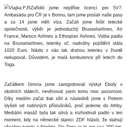
Zařídili jsme nejdříve licenci pro 5V7.
Ambasáda pro ČR je v Bonnu, tam jsme poslali naše pasy
a za 14 jsme měli víza. Začali jsme řešit letecké
společnosti, výběr je jednoduchý Brusselairlines, Air
France, Maroco Airlines a Ethiopian Airlines. Volba padla
na Brusselairlines, letenky vč. nadváhy pojištění stála
1020 Euro. Nikdo z nás tak drahou letenku v životě
nekupoval. Důvodem, je malá konkurence při letech do
Toga.
Začátkem června jsme zaregistrovali výskyt Eboly v
okolních státech, nevěnoval jsem tomu moc pozornost.
Díky mediím začal tlak sílit a následně jsme s Petrem
slyšeli od rodinných příslušníků, proč jedeme do Afriky.
Mediální masáž byla tak silná a rozhodnutí padlo v ten
moment, kdy na německé stanici ZDF hlásili, že stahují
všechny turisty z Nigérie. Do Toga je to jen cca 200 km.