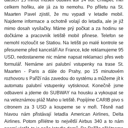
celkem hoňku, ale já za to nemohu. Po příletu na St.
Maarten Pavel zjistil, že mu vypadl v letadle mobil.
Najdeme informace a ochotně volají do letadla, ale je již
mimo dosah vysílačky. Máme prý počkat a za hodinu se
dočkáme a pracovník letiště mobil přinese. Telefon se
nemohl rozloučit se Statiou. Na letišti po malé kontrole se
přesuneme před kanceláří Air France, kde reklamujeme 95
USD, nedostaneme nic máme napsat reklamaci přes web
formulář. Nemáme ani palubní vstupenky na trase St.
Maarten - Paris a dále do Prahy, po 15 minutovém
rozhovoru s Paříží nás zavedou do systému a můžeme jít k
automatu palubní vstupenky vytisknout. Konečně jsme
odbaveni a jdeme do SUBWAY na housku a vykoupat se
na veleznámou pláž Maho u letiště. Popíjíme CARIB pivo s
citronem za 3 USD a koupeme se v moři. Těsně nad
hlavou nám přistávají letadla American Airlines, Delta
Airlines. Potom přilétne to největší Airbus 340 a to nám