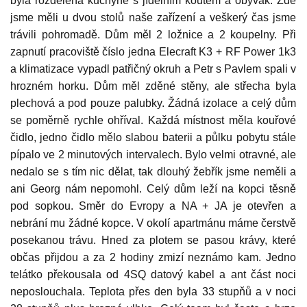
byla rozdělená kuchyně s jídelním koutem a obývák. Zde
jsme měli u dvou stolů naše zařízení a veškerý čas jsme
trávili pohromadě. Dům měl 2 ložnice a 2 koupelny. Při
zapnutí pracoviště číslo jedna Elecraft K3 + RF Power 1k3
a klimatizace vypadl patřičný okruh a Petr s Pavlem spali v
hrozném horku. Dům měl zděné stěny, ale střecha byla
plechová a pod pouze palubky. Žádná izolace a celý dům
se poměrně rychle ohříval. Každá místnost měla kouřové
čidlo, jedno čidlo mělo slabou baterii a půlku pobytu stále
pípalo ve 2 minutových intervalech. Bylo velmi otravné, ale
nedalo se s tím nic dělat, tak dlouhý žebřík jsme neměli a
ani Georg nám nepomohl. Celý dům leží na kopci těsně
pod sopkou. Směr do Evropy a NA + JA je otevřen a
nebrání mu žádné kopce. V okolí apartmánu máme čerstvě
posekanou trávu. Hned za plotem se pasou krávy, které
občas přijdou a za 2 hodiny zmizí neznámo kam. Jedno
telátko překousala od 4SQ datový kabel a ant část noci
neposlouchala. Teplota přes den byla 33 stupňů a v noci