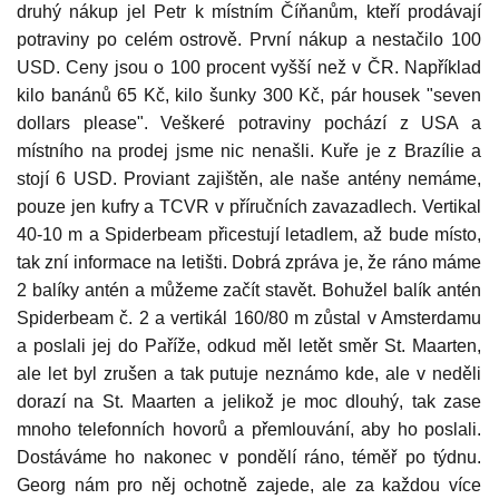
druhý nákup jel Petr k místním Číňanům, kteří prodávají
potraviny po celém ostrově. První nákup a nestačilo 100
USD. Ceny jsou o 100 procent vyšší než v ČR. Například
kilo banánů 65 Kč, kilo šunky 300 Kč, pár housek "seven
dollars please". Veškeré potraviny pochází z USA a
místního na prodej jsme nic nenašli. Kuře je z Brazílie a
stojí 6 USD. Proviant zajištěn, ale naše antény nemáme,
pouze jen kufry a TCVR v příručních zavazadlech. Vertikal
40-10 m a Spiderbeam přicestují letadlem, až bude místo,
tak zní informace na letišti. Dobrá zpráva je, že ráno máme
2 balíky antén a můžeme začít stavět. Bohužel balík antén
Spiderbeam č. 2 a vertikál 160/80 m zůstal v Amsterdamu
a poslali jej do Paříže, odkud měl letět směr St. Maarten,
ale let byl zrušen a tak putuje neznámo kde, ale v neděli
dorazí na St. Maarten a jelikož je moc dlouhý, tak zase
mnoho telefonních hovorů a přemlouvání, aby ho poslali.
Dostáváme ho nakonec v pondělí ráno, téměř po týdnu.
Georg nám pro něj ochotně zajede, ale za každou více