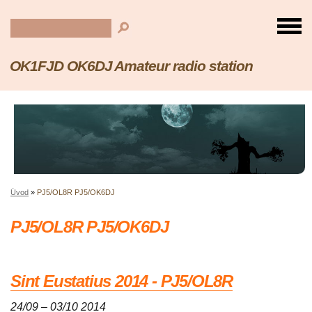
OK1FJD OK6DJ Amateur radio station
Úvod
»
PJ5/OL8R PJ5/OK6DJ
PJ5/OL8R PJ5/OK6DJ
Sint Eustatius 2014 - PJ5/OL8R
24/09 – 03/10 2014