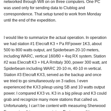
networked through Wifi on on three computers. One PC
was used only for sending data to Clublog and
correspondence. That setup tuned to work from Monday
until the end of the expedition.
I would like to summarize the actual operation. In operation
we had station #1 Elecraft K3 + Pa RFpower 1K3, about
500 to 800 watts output, ant Spiderbeam 20-10 meters,
including WARC, vertical 160/80 + 4sq RX system. Station
#2 was Elecraft K3 + HLA RmItaly 300, power 300 watt, ant
Spiderbeam including WARC 20-10 m, 40-10 m vertical.
Station #3 Elecraft KX3, served as the backup and once
we tried to go simultaneously on 3 radios. I even
experienced the KX3 pileup using SB and 10 watts output
power. I compared KX3 vs. K3 in a big pileup and K3 could
grab and recognize many more stations that called us.
Unfortunately, I can’t be content with measuring Sherwood