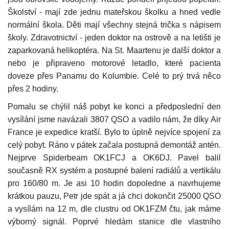
Školství - mají zde jednu mateřskou školku a hned vedle
normální škola. Děti mají všechny stejná trička s nápisem
školy. Zdravotnictví - jeden doktor na ostrově a na letišti je
zaparkovaná helikoptéra. Na St. Maartenu je další doktor a
nebo je připraveno motorové letadlo, které pacienta
doveze přes Panamu do Kolumbie. Celé to prý trvá něco
přes 2 hodiny.
Pomalu se chýlil náš pobyt ke konci a předposlední den
vysílání jsme navázali 3807 QSO a vadilo nám, že díky Air
France je expedice kratší. Bylo to úplně nejvíce spojení za
celý pobyt. Ráno v pátek začala postupná demontáž antén.
Nejprve Spiderbeam OK1FCJ a OK6DJ. Pavel balil
současně RX systém a postupné balení radiálů a vertikálu
pro 160/80 m. Je asi 10 hodin dopoledne a navrhujeme
krátkou pauzu, Petr jde spát a já chci dokončit 25000 QSO
a vysílám na 12 m, dle clustru od OK1FZM čtu, jak máme
výborný signál. Poprvé hledám stanice dle vlastního