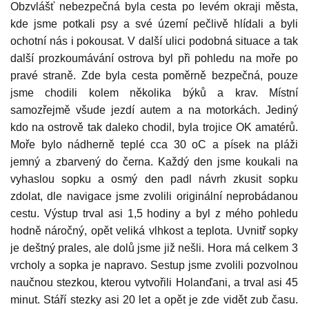
Obzvlášť nebezpečná byla cesta po levém okraji města,
kde jsme potkali psy a své území pečlivě hlídali a byli
ochotní nás i pokousat. V další ulici podobná situace a tak
další prozkoumávání ostrova byl při pohledu na moře po
pravé straně. Zde byla cesta poměrně bezpečná, pouze
jsme chodili kolem několika býků a krav. Místní
samozřejmě všude jezdí autem a na motorkách. Jediný
kdo na ostrově tak daleko chodil, byla trojice OK amatérů.
Moře bylo nádherně teplé cca 30 oC a písek na pláži
jemný a zbarvený do černa. Každý den jsme koukali na
vyhaslou sopku a osmý den padl návrh zkusit sopku
zdolat, dle navigace jsme zvolili originální neprobádanou
cestu. Výstup trval asi 1,5 hodiny a byl z mého pohledu
hodně náročný, opět veliká vlhkost a teplota. Uvnitř sopky
je deštný prales, ale dolů jsme již nešli. Hora má celkem 3
vrcholy a sopka je napravo. Sestup jsme zvolili pozvolnou
naučnou stezkou, kterou vytvořili Holanďani, a trval asi 45
minut. Stáří stezky asi 20 let a opět je zde vidět zub času.