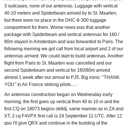
3 suitcases, none of our antennas. Luggage with vertical
40-10 meters and Spiderbeam arrived by to St. Maarten,
but there were no place in the DHC-6-300 luggage
compartment for them. Worse news was that another
package with Spiderbeam and vertical antennas for 160 /
80m stayed in Amsterdam and was forwarded to Paris. The
following morning we got call from local airport and 2 of our
antennas arrived. We could start to build antennas. Another
flight from Paris to St. Maarten was cancelled and our
second Spiderbeam and vertical for 160/80m arrived
almost 1 week after our arrival to PJ5. Big ironic ‘’THANK
YOU’’ to Air France striking pilots….
An antennas construction began on Wednesday early
morning, the first goes up vertical from 40 to 10 m and the
first CQ on 18073 begins ok6dj, same manner as in ZA and
XT, 2 cq F4VPX first call is 24 September 11 UTC. After 12
qso I'll give QRX and continue in the building of the