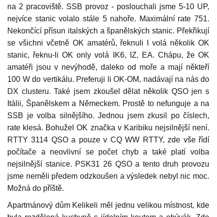
na 2 pracoviště. SSB provoz - poslouchali jsme 5-10 UP,
nejvíce stanic volalo stále 5 nahoře. Maximální rate 751.
Nekončící přísun italských a španělských stanic. Překřikují
se všichni včetně OK amatérů, řeknuli I volá několik OK
stanic, řeknu-li OK only volá IK6, IZ, EA. Chápu, že OK
amatéři jsou v nevýhodě, daleko od moře a mají někteří
100 W do vertikálu. Preferuji li OK-OM, nadávají na nás do
DX clusteru. Také jsem zkoušel dělat několik QSO jen s
Itálii, Španělskem a Německem. Prostě to nefunguje a na
SSB je volba silnějšího. Jednou jsem zkusil po číslech,
rate klesá. Bohužel OK značka v Karibiku nejsilnější není.
RTTY 3114 QSO a pouze v CQ WW RTTY, zde vše řídí
počítače a neovlivní se počet chyb a také platí volba
nejsilnější stanice. PSK31 26 QSO a tento druh provozu
jsme neměli předem odzkoušen a výsledek nebyl nic moc.
Možná do příště.
Apartmánový dům Kelikeli měl jednu velikou místnost, kde