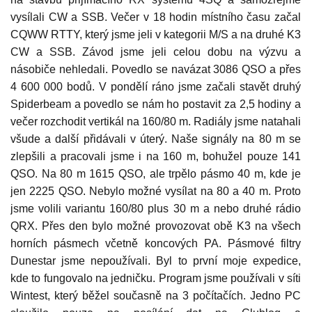
vysílali CW a SSB. Večer v 18 hodin místního času začal
CQWW RTTY, který jsme jeli v kategorii M/S a na druhé K3
CW a SSB. Závod jsme jeli celou dobu na výzvu a
násobiče nehledali. Povedlo se navázat 3086 QSO a přes
4 600 000 bodů. V pondělí ráno jsme začali stavět druhý
Spiderbeam a povedlo se nám ho postavit za 2,5 hodiny a
večer rozchodit vertikál na 160/80 m. Radiály jsme natahali
všude a další přidávali v úterý. Naše signály na 80 m se
zlepšili a pracovali jsme i na 160 m, bohužel pouze 141
QSO. Na 80 m 1615 QSO, ale trpělo pásmo 40 m, kde je
jen 2225 QSO. Nebylo možné vysílat na 80 a 40 m. Proto
jsme volili variantu 160/80 plus 30 m a nebo druhé rádio
QRX. Přes den bylo možné provozovat obě K3 na všech
horních pásmech včetně koncových PA. Pásmové filtry
Dunestar jsme nepoužívali. Byl to první moje expedice,
kde to fungovalo na jedničku. Program jsme používali v síti
Wintest, který běžel současně na 3 počítačích. Jedno PC