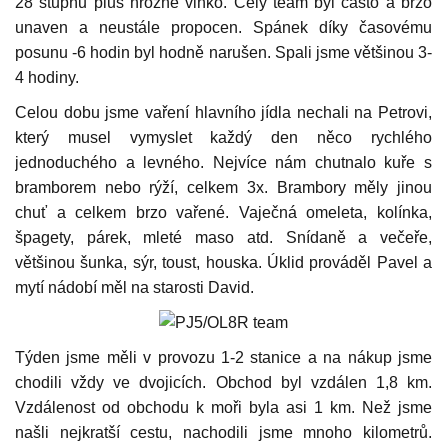
28 stupňů plus hrozné vlhko. Celý team byl často a brzo
unaven a neustále propocen. Spánek díky časovému
posunu -6 hodin byl hodně narušen. Spali jsme většinou 3-
4 hodiny.
Celou dobu jsme vaření hlavního jídla nechali na Petrovi,
který musel vymyslet každý den něco rychlého
jednoduchého a levného. Nejvíce nám chutnalo kuře s
bramborem nebo rýží, celkem 3x. Brambory měly jinou
chuť a celkem brzo vařené. Vaječná omeleta, kolínka,
špagety, párek, mleté maso atd. Snídaně a večeře,
většinou šunka, sýr, toust, houska. Úklid prováděl Pavel a
mytí nádobí měl na starosti David.
Týden jsme měli v provozu 1-2 stanice a na nákup jsme
chodili vždy ve dvojicích. Obchod byl vzdálen 1,8 km.
Vzdálenost od obchodu k moři byla asi 1 km. Než jsme
našli nejkratší cestu, nachodili jsme mnoho kilometrů.