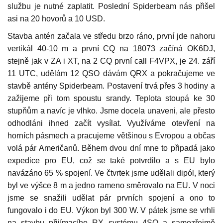
službu je nutné zaplatit. Poslední Spiderbeam nás přišel
asi na 20 hovorů a 10 USD.
Stavba antén začala ve středu brzo ráno, první jde nahoru
vertikál 40-10 m a první CQ na 18073 začíná OK6DJ,
stejně jak v ZA i XT, na 2 CQ první call F4VPX, je 24. září
11 UTC, udělám 12 QSO dávám QRX a pokračujeme ve
stavbě antény Spiderbeam. Postavení trvá přes 3 hodiny a
zažijeme při tom spoustu srandy. Teplota stoupá ke 30
stupňům a navíc je vlhko. Jsme docela unaveni, ale přesto
odhodláni ihned začít vysílat. Využíváme otevření na
horních pásmech a pracujeme většinou s Evropou a občas
volá pár Američanů. Během dvou dní mne to připadá jako
expedice pro EU, což se také potvrdilo a s EU bylo
navázáno 65 % spojení. Ve čtvrtek jsme udělali dipól, který
byl ve výšce 8 m a jedno rameno směrovalo na EU. V noci
jsme se snažili udělat pár prvních spojení a ono to
fungovalo i do EU. Výkon byl 300 W. V pátek jsme se vrhli
na stavbu přijímacího RX systému 4SQ a samozřejmě