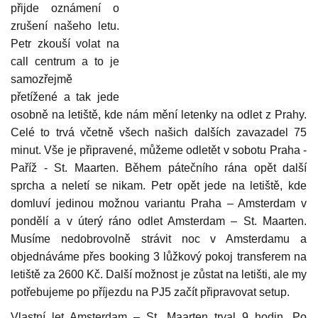
přijde oznámení o
zrušení našeho letu.
Petr zkouší volat na
call centrum a to je
samozřejmě
přetížené a tak jede
osobně na letiště, kde nám mění letenky na odlet z Prahy.
Celé to trvá včetně všech našich dalších zavazadel 75
minut. Vše je připravené, můžeme odletět v sobotu Praha -
Paříž - St. Maarten. Během pátečního rána opět další
sprcha a neletí se nikam. Petr opět jede na letiště, kde
domluví jedinou možnou variantu Praha – Amsterdam v
pondělí a v úterý ráno odlet Amsterdam – St. Maarten.
Musíme nedobrovolně strávit noc v Amsterdamu a
objednáváme přes booking 3 lůžkový pokoj transferem na
letiště za 2600 Kč. Další možnost je zůstat na letišti, ale my
potřebujeme po příjezdu na PJ5 začít připravovat setup.
Vlastní let Amsterdam – St. Maarten trval 9 hodin. Po