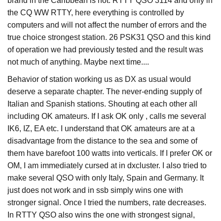
brand in the Caribbean is not. RTTY QSO 3114 and only in
the CQ WW RTTY, here everything is controlled by
computers and will not affect the number of errors and the
true choice strongest station. 26 PSK31 QSO and this kind
of operation we had previously tested and the result was
not much of anything. Maybe next time....
Behavior of station working us as DX as usual would
deserve a separate chapter. The never-ending supply of
Italian and Spanish stations. Shouting at each other all
including OK amateurs. If I ask OK only , calls me several
IK6, IZ, EA etc. I understand that OK amateurs are at a
disadvantage from the distance to the sea and some of
them have barefoot 100 watts into verticals. If I prefer OK or
OM, I am immediately cursed at in dxcluster. I also tried to
make several QSO with only Italy, Spain and Germany. It
just does not work and in ssb simply wins one with
stronger signal. Once I tried the numbers, rate decreases.
In RTTY QSO also wins the one with strongest signal,