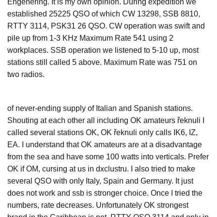
Engenering. It is my own opinion. During expedition we
established 25225 QSO of which CW 13298, SSB 8810,
RTTY 3114, PSK31 26 QSO. CW operation was swift and
pile up from 1-3 KHz Maximum Rate 541 using 2
workplaces. SSB operation we listened to 5-10 up, most
stations still called 5 above. Maximum Rate was 751 on
two radios.
of never-ending supply of Italian and Spanish stations.
Shouting at each other all including OK amateurs řeknuli I
called several stations OK, OK řeknuli only calls IK6, IZ,
EA. I understand that OK amateurs are at a disadvantage
from the sea and have some 100 watts into verticals. Prefer
OK if OM, cursing at us in dxclustru. I also tried to make
several QSO with only Italy, Spain and Germany. It just
does not work and ssb is stronger choice. Once I tried the
numbers, rate decreases. Unfortunately OK strongest