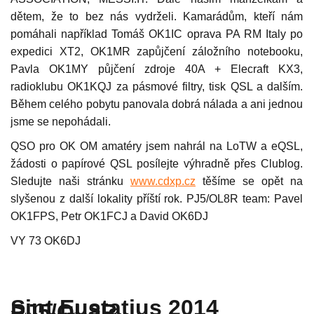
dětem, že to bez nás vydrželi. Kamarádům, kteří nám
pomáhali například Tomáš OK1IC oprava PA RM Italy po
expedici XT2, OK1MR zapůjčení záložního notebooku,
Pavla OK1MY půjčení zdroje 40A + Elecraft KX3,
radioklubu OK1KQJ za pásmové filtry, tisk QSL a dalším.
Během celého pobytu panovala dobrá nálada a ani jednou
jsme se nepohádali.
QSO pro OK OM amatéry jsem nahrál na LoTW a eQSL,
žádosti o papírové QSL posílejte výhradně přes Clublog.
Sledujte naši stránku
www.cdxp.cz
těšíme se opět na
slyšenou z další lokality příští rok. PJ5/OL8R team: Pavel
OK1FPS, Petr OK1FCJ a David OK6DJ
VY 73 OK6DJ
Sint Eustatius 2014
PJ5/OL8R