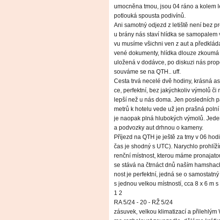
umocněna tmou, jsou 04 ráno a kolem le
potlouká spousta podivínů.
Ani samotný odjezd z letiště není bez p
u brány nás staví hlídka se samopalem 
vu musíme všichni ven z aut a předkláda
vené dokumenty, hlídka dlouze zkoumá
uložená v dodávce, po diskuzi nás propo
souváme se na QTH.. uff.
Cesta trvá necelé dvě hodiny, krásná asf
ce, perfektní, bez jakýchkoliv výmolů či 
lepší než u nás doma. Jen posledních p
metrů k hotelu vede už jen prašná polní 
je naopak plná hlubokých výmolů. Jed
a podvozky aut drhnou o kameny.
Příjezd na QTH je ještě za tmy v 06 hodi
čas je shodný s UTC). Narychlo prohlíž
renční místnost, kterou máme pronajatou
se stává na čtrnáct dnů naším hamshac
nost je perfektní, jedná se o samostatn
s jednou velkou místností, cca 8 x 6 m 
1 2
RA 5/24 - 20 - RŽ 5/24
zásuvek, velkou klimatizací a přilehlým