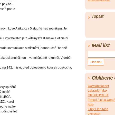
l pak na-
řesně podle
Toplist
rovníkové Afriky, cca 5 stupňů nad rovníkem. Je
é. Obyvatelstvo je z většiny křesťanské a oficiální
Mail list
mu bude komunikace s místními jednoduchá, hodně
akousi angličtinou – velmi špatně rozumět. V době,
gu na 142. místě, před odjezdem o kousek poskočila,
Oblíbené
www.antsat.net
vky splnění
Labrador Max
 letiště
OK1KQJ/OL3A
 OK1BOA,
Force12 c4 a warc2/
ZC, Karel
Idxp
edne na le-
Grey Line Map
 hodinový let
dxcluster