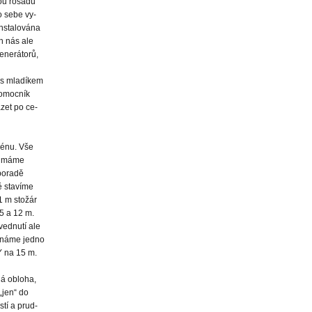
ou rošádu
o sebe vy-
instalována
h nás ale
generátorů,
 s mladíkem
pomocník
zet po ce-
rénu. Vše
é máme
poradě
ě stavíme
1 m stožár
15 a 12 m.
ednutí ale
ínáme jedno
Y na 15 m.
ná obloha,
„jen“ do
tí a prud-