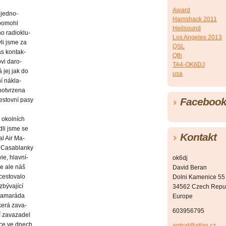
Award
 jedno-
Hamshack 2011
 pomohl
Heilsound
o radioklu-
Los Angeles 2013
li jsme za
QSL
s kontak-
Qth
vi daro-
TA4-OK6DJ
 jej jak do
usa
í nákla-
 potvrzena
Faceboo
cestovní pasy
i okolních
li jsme se
Kontakt
al Air Ma-
o Casablanky
ie, hlavní-
ok6dj
se ale náš
David Beran
 cestovalo
Dolni Kamenice 55
zbývající
34562 Czech Repu
kamaráda
Europe
kerá zava-
603956795
í zavazadel
tce ve dnech
antsat@atlas.cz