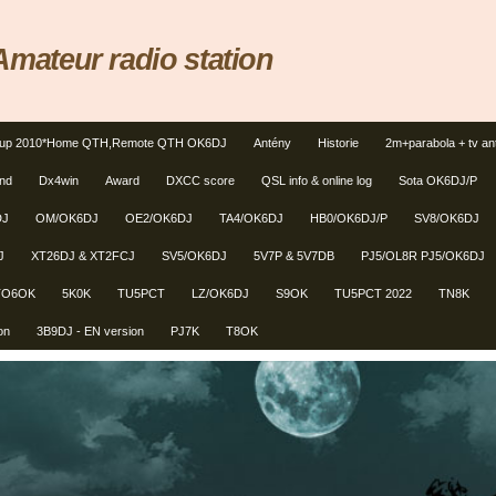
ateur radio station
tup 2010*Home QTH,Remote QTH OK6DJ
Antény
Historie
2m+parabola + tv an
und
Dx4win
Award
DXCC score
QSL info & online log
Sota OK6DJ/P
DJ
OM/OK6DJ
OE2/OK6DJ
TA4/OK6DJ
HB0/OK6DJ/P
SV8/OK6DJ
J
XT26DJ & XT2FCJ
SV5/OK6DJ
5V7P & 5V7DB
PJ5/OL8R PJ5/OK6DJ
TO6OK
5K0K
TU5PCT
LZ/OK6DJ
S9OK
TU5PCT 2022
TN8K
on
3B9DJ - EN version
PJ7K
T8OK