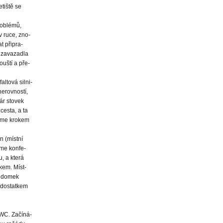
tiště se
roblémů,
v ruce, zno-
t připra-
 zavazadla
uští a pře-
altová silni-
nerovností,
ár stovek
cesta, a ta
eme krokem
n (místní
íme konfe-
, a která
kem. Míst-
ý domek
s dostatkem
 WC. Začíná-