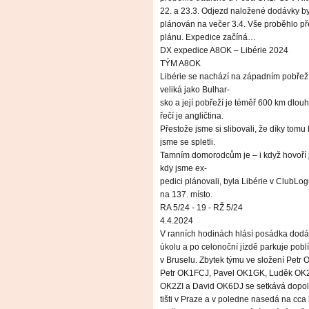
22. a 23.3. Odjezd naložené dodávky by
plánován na večer 3.4. Vše proběhlo p
plánu. Expedice začíná…
DX expedice A8OK – Libérie 2024
TÝM A8OK
Libérie se nachází na západním pobřeží 
veliká jako Bulhar-
sko a její pobřeží je téměř 600 km dlouh
řečí je angličtina.
Přestože jsme si slibovali, že díky to
jsme se spletli.
Tamním domorodcům je – i když hovoří j
kdy jsme ex-
pedici plánovali, byla Libérie v ClubLo
na 137. místo.
RA 5/24 - 19 - RŽ 5/24
4.4.2024
V ranních hodinách hlásí posádka dodá
úkolu a po celonoční jízdě parkuje poblíž
v Bruselu. Zbytek týmu ve složení Petr
Petr OK1FCJ, Pavel OK1GK, Luděk OK2
OK2ZI a David OK6DJ se setkává dopol
tišti v Praze a v poledne nasedá na cca