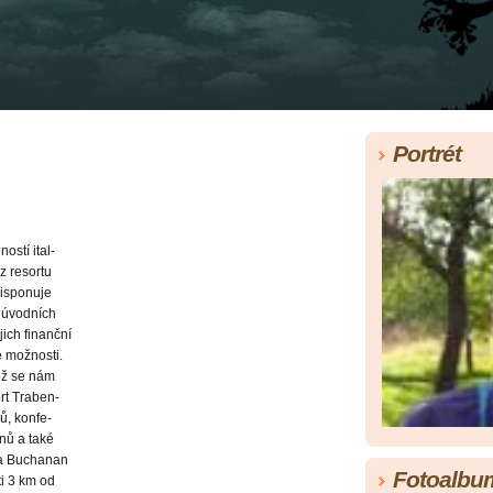
Portrét
ostí ital-
 z resortu
disponuje
 úvodních
jich finanční
 možnosti.
což se nám
rt Traben-
ů, konfe-
nů a také
ta Buchanan
Fotoalbu
ti 3 km od