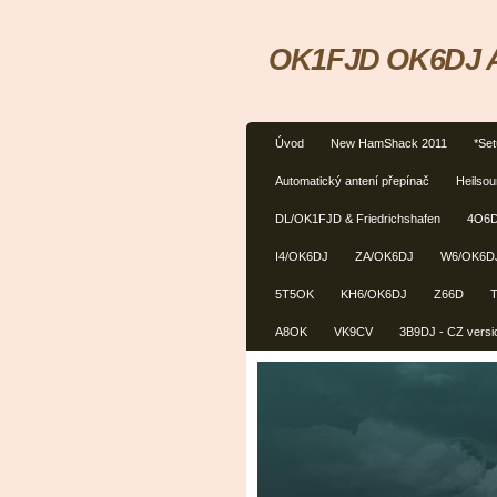
OK1FJD OK6DJ Am
Úvod
New HamShack 2011
*Se
Automatický antení přepínač
Heilso
DL/OK1FJD & Friedrichshafen
4O6
I4/OK6DJ
ZA/OK6DJ
W6/OK6D
5T5OK
KH6/OK6DJ
Z66D
A8OK
VK9CV
3B9DJ - CZ versi