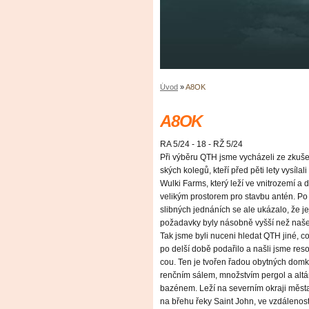
Úvod
»
A8OK
A8OK
RA 5/24 - 18 - RŽ 5/24
Při výběru QTH jsme vycházeli ze zkušen
ských kolegů, kteří před pěti lety vysílali
Wulki Farms, který leží ve vnitrozemí a 
velikým prostorem pro stavbu antén. Po
slibných jednáních se ale ukázalo, že je
požadavky byly násobně vyšší než naše
Tak jsme byli nuceni hledat QTH jiné, 
po delší době podařilo a našli jsme reso
cou. Ten je tvořen řadou obytných domk
renčním sálem, množstvím pergol a altá
bazénem. Leží na severním okraji měs
na břehu řeky Saint John, ve vzdálenos