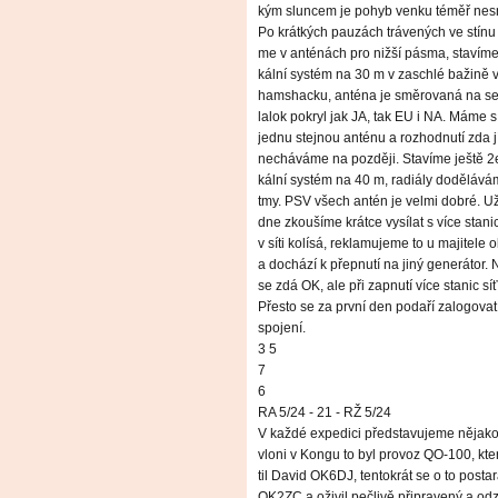
kým sluncem je pohyb venku téměř nesn
Po krátkých pauzách trávených ve stínu
me v anténách pro nižší pásma, stavíme 2
kální systém na 30 m v zaschlé bažině
hamshacku, anténa je směrovaná na sev
lalok pokryl jak JA, tak EU i NA. Máme 
jednu stejnou anténu a rozhodnutí zda jí
necháváme na později. Stavíme ještě 2el
kální systém na 40 m, radiály dodělává
tmy. PSV všech antén je velmi dobré. U
dne zkoušíme krátce vysílat s více stani
v síti kolísá, reklamujeme to u majitele 
a dochází k přepnutí na jiný generátor. N
se zdá OK, ale při zapnutí více stanic s
Přesto se za první den podaří zalogova
spojení.
3 5
7
6
RA 5/24 - 21 - RŽ 5/24
V každé expedici představujeme nějako
vloni v Kongu to byl provoz QO-100, kter
til David OK6DJ, tentokrát se o to posta
OK2ZC a oživil pečlivě připravený a o