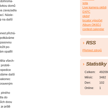
t dohroma-
sota
dávkou domů
Live kamera ok6dj
na zavazadla
DXFC
ací. Násle-
okdxf
p na další
locator výpočet
Album OK6DJ
contest calendar
hned přichá-
ce potkáváme
RSS
s pasovou
ožit po-
Přehled zdrojů
nám opatřil
těla všech-
Statistiky
t problé-
expedice
Celkem:
49209
ádáme další
Měsíc:
3482
 nakonec
Den:
102
řipraveným
Online:
1
, plného
dla do
ších dvou
je ještě