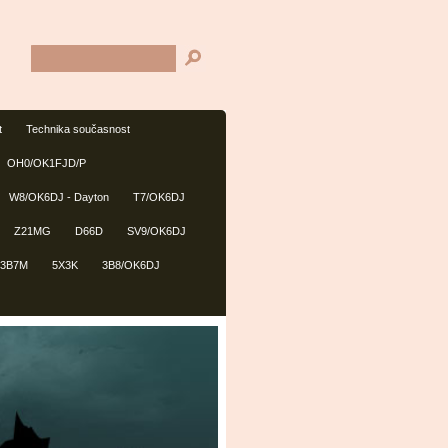
t
Technika současnost
OH0/OK1FJD/P
W8/OK6DJ - Dayton
T7/OK6DJ
Z21MG
D66D
SV9/OK6DJ
3B7M
5X3K
3B8/OK6DJ