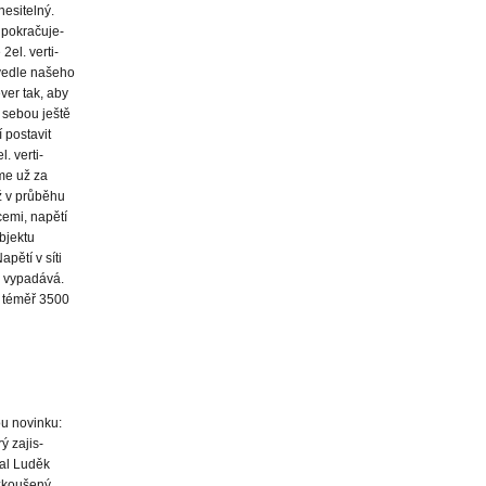
esitelný.
 pokračuje-
el. verti-
 vedle našeho
er tak, aby
s sebou ještě
 postavit
. verti-
me už za
ž v průběhu
cemi, napětí
objektu
apětí v síti
íť vypadává.
t téměř 3500
u novinku:
ý zajis-
ral Luděk
dzkoušený