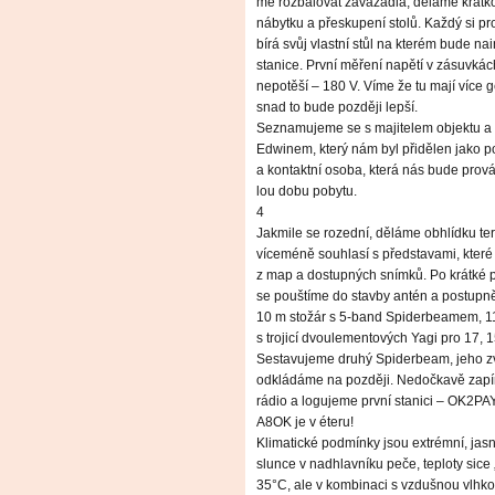
me rozbalovat zavazadla, děláme krátk
nábytku a přeskupení stolů. Každý si pr
bírá svůj vlastní stůl na kterém bude na
stanice. První měření napětí v zásuvkác
nepotěší – 180 V. Víme že tu mají více 
snad to bude později lepší.
Seznamujeme se s majitelem objektu a
Edwinem, který nám byl přidělen jako 
a kontaktní osoba, která nás bude prová
lou dobu pobytu.
4
Jakmile se rozední, děláme obhlídku te
víceméně souhlasí s představami, kter
z map a dostupných snímků. Po krátké 
se pouštíme do stavby antén a postupn
10 m stožár s 5-band Spiderbeamem, 1
s trojicí dvoulementových Yagi pro 17, 
Sestavujeme druhý Spiderbeam, jeho zv
odkládáme na později. Nedočkavě zap
rádio a logujeme první stanici – OK2PA
A8OK je v éteru!
Klimatické podmínky jsou extrémní, jas
slunce v nadhlavníku peče, teploty sice 
35°C, ale v kombinaci s vzdušnou vlhkos