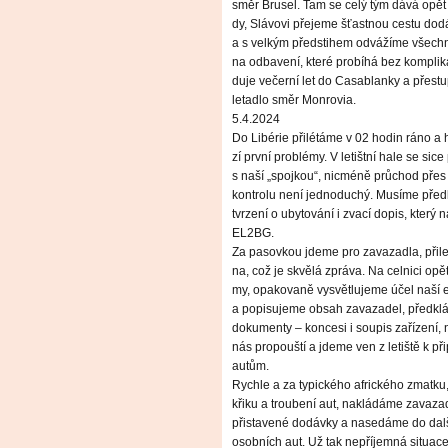
směr Brusel. Tam se celý tým dává opě
dy, Slávovi přejeme šťastnou cestu do
a s velkým předstihem odvážíme všech
na odbavení, které probíhá bez komplik
duje večerní let do Casablanky a přestu
letadlo směr Monrovia.
5.4.2024
Do Libérie přilétáme v 02 hodin ráno a 
zí první problémy. V letištní hale se si
s naší „spojkou“, nicméně průchod pře
kontrolu není jednoduchý. Musíme předl
tvrzení o ubytování i zvací dopis, který 
EL2BG.
Za pasovkou jdeme pro zavazadla, přile
na, což je skvělá zpráva. Na celnici opě
my, opakovaně vysvětlujeme účel naší 
a popisujeme obsah zavazadel, předkl
dokumenty – koncesi i soupis zařízení,
nás propouští a jdeme ven z letiště k p
autům.
Rychle a za typického afrického zmatku
křiku a troubení aut, nakládáme zavaza
přistavené dodávky a nasedáme do dal
osobních aut. Už tak nepříjemná situace 