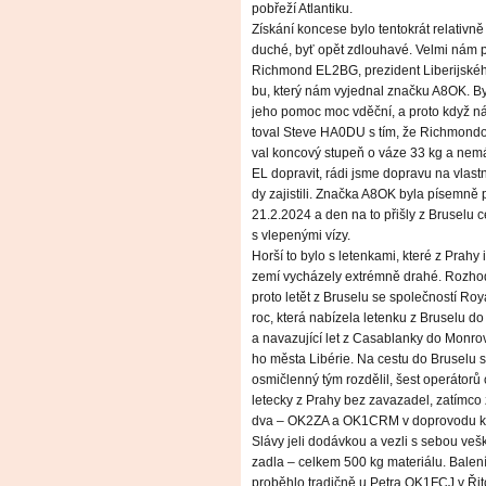
pobřeží Atlantiku.
Získání koncese bylo tentokrát relativně
duché, byť opět zdlouhavé. Velmi nám
Richmond EL2BG, prezident Liberijskéh
bu, který nám vyjednal značku A8OK. By
jeho pomoc moc vděční, a proto když ná
toval Steve HA0DU s tím, že Richmondo
val koncový stupeň o váze 33 kg a nemá
EL dopravit, rádi jsme dopravu na vlastn
dy zajistili. Značka A8OK byla písemně
21.2.2024 a den na to přišly z Bruselu 
s vlepenými vízy.
Horší to bylo s letenkami, které z Prahy 
zemí vycházely extrémně drahé. Rozhod
proto letět z Bruselu se společností Roy
roc, která nabízela letenku z Bruselu d
a navazující let z Casablanky do Monrov
ho města Libérie. Na cestu do Bruselu 
osmičlenný tým rozdělil, šest operátorů
letecky z Prahy bez zavazadel, zatímco 
dva – OK2ZA a OK1CRM v doprovodu 
Slávy jeli dodávkou a vezli s sebou veš
zadla – celkem 500 kg materiálu. Balen
proběhlo tradičně u Petra OK1FCJ v Ři