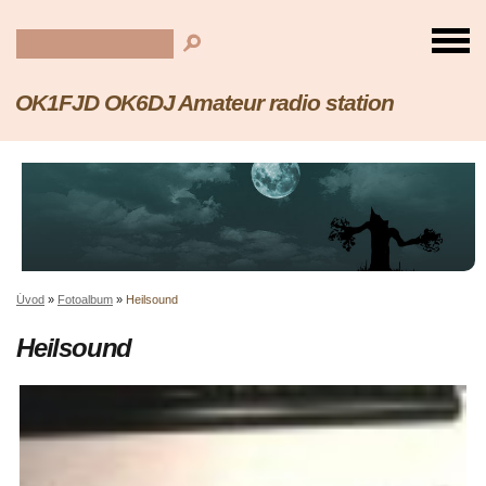
OK1FJD OK6DJ Amateur radio station
Úvod
»
Fotoalbum
»
Heilsound
Heilsound