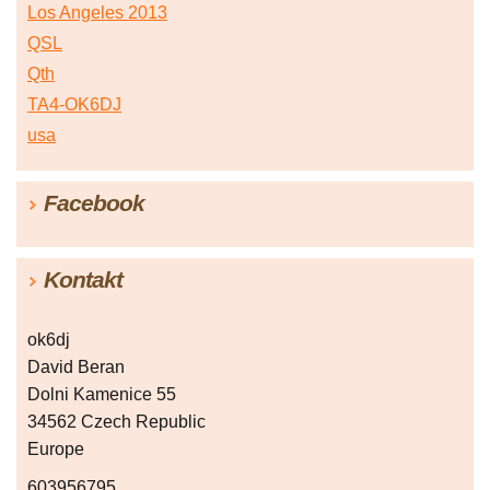
Los Angeles 2013
QSL
Qth
TA4-OK6DJ
usa
Facebook
Kontakt
ok6dj
David Beran
Dolni Kamenice 55
34562 Czech Republic
Europe
603956795