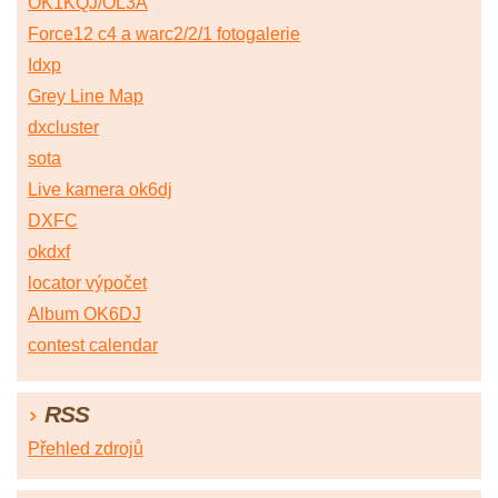
OK1KQJ/OL3A
Force12 c4 a warc2/2/1 fotogalerie
Idxp
Grey Line Map
dxcluster
sota
Live kamera ok6dj
DXFC
okdxf
locator výpočet
Album OK6DJ
contest calendar
RSS
Přehled zdrojů