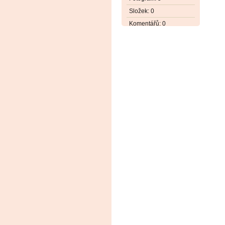
Složek:
0
Komentářů:
0