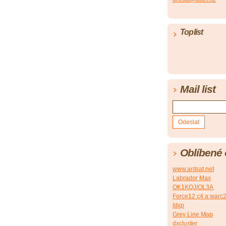
Toplist
Mail list
Oblíbené
www.antsat.net
Labrador Max
OK1KQJ/OL3A
Force12 c4 a warc2/
Idxp
Grey Line Map
dxcluster