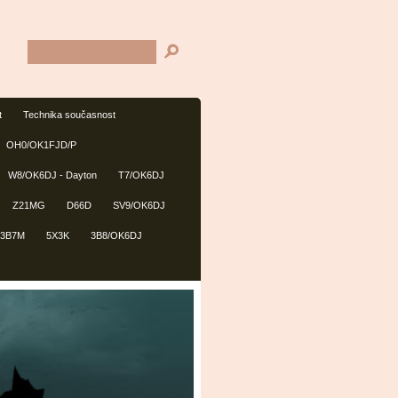
t
Technika současnost
OH0/OK1FJD/P
W8/OK6DJ - Dayton
T7/OK6DJ
Z21MG
D66D
SV9/OK6DJ
3B7M
5X3K
3B8/OK6DJ