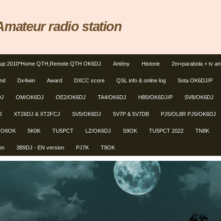
ateur radio station
tup 2010*Home QTH,Remote QTH OK6DJ
Antény
Historie
2m+parabola + tv an
und
Dx4win
Award
DXCC score
QSL info & online log
Sota OK6DJ/P
DJ
OM/OK6DJ
OE2/OK6DJ
TA4/OK6DJ
HB0/OK6DJ/P
SV8/OK6DJ
J
XT26DJ & XT2FCJ
SV5/OK6DJ
5V7P & 5V7DB
PJ5/OL8R PJ5/OK6DJ
TO6OK
5K0K
TU5PCT
LZ/OK6DJ
S9OK
TU5PCT 2022
TN8K
on
3B9DJ - EN version
PJ7K
T8OK