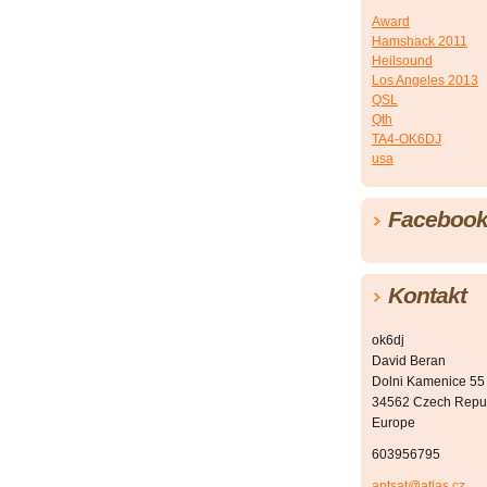
Award
Hamshack 2011
Heilsound
Los Angeles 2013
QSL
Qth
TA4-OK6DJ
usa
Faceboo
Kontakt
ok6dj
David Beran
Dolni Kamenice 55
34562 Czech Repu
Europe
603956795
antsat@atlas.cz