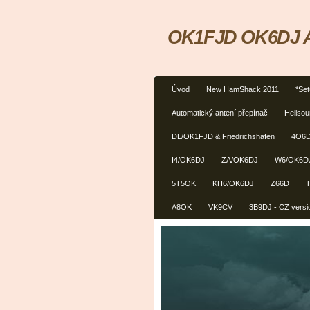
OK1FJD OK6DJ Am
Úvod
New HamShack 2011
*Se
Automatický antení přepínač
Heilso
DL/OK1FJD & Friedrichshafen
4O6
I4/OK6DJ
ZA/OK6DJ
W6/OK6D
5T5OK
KH6/OK6DJ
Z66D
A8OK
VK9CV
3B9DJ - CZ versi