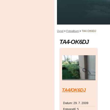
Úvod
»
Fotoalbum
»
TA4-OK6DJ
TA4-OK6DJ
TA4/OK6DJ
Datum:
29. 7. 2009
Fotografií:
5