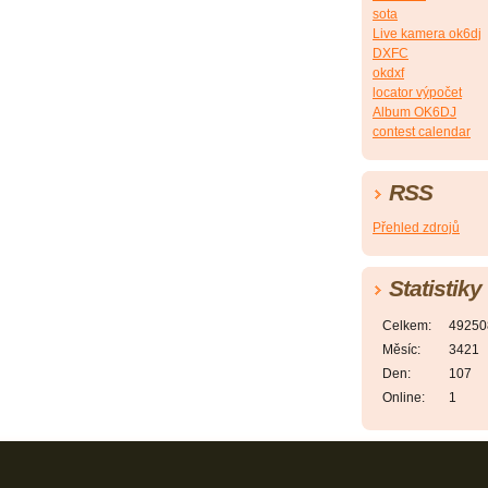
sota
Live kamera ok6dj
DXFC
okdxf
locator výpočet
Album OK6DJ
contest calendar
RSS
Přehled zdrojů
Statistiky
Celkem:
49250
Měsíc:
3421
Den:
107
Online:
1